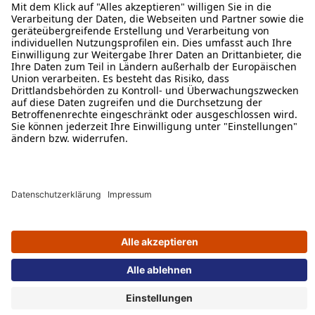
Laufzeit. Nach Ablauf des 1. Vertragsjahres jederzeit kündbar. Leistungserbringer
Mobilfunk: E-Plus Service GmbH (EPS), E-Plus-Straße 1, 40472 Düsseldorf.
Netzbetreiber: Telefónica Germany GmbH & Co. OHG. Alle Infos: alditalk.de.
2
Leistungserbringer der ALDI TALK Mobilfunkdienstleistung ist E-Plus Service GmbH
(EPS), E-Plus-Straße 1, 40472 Düsseldorf. Die EPS erbringt ihre Leistung im Netz
der Telefónica Germany GmbH & Co. OHG. Das Netz der Telefónica wurde im
connect Mobilfunk- und 5G-Netztest, Heft 01/2026, mit der Note „sehr gut“ (937
Punkte) ausgezeichnet; insgesamt wurden vergeben: 1 x überragend (975 Punkte), 2 x
sehr gut (937 Punkte).
3
Voraussetzung für die Gewährung des Bonusguthabens (von 10 €) auf dem Prepaid
Konto: erfolgreiche Rufnummern-Mitnahme von einem anderen Anbieter als der E-
Plus Service GmbH in den ALDI TALK Prepaid Tarif. Auszahlung des
Bonusguthabens nicht möglich.