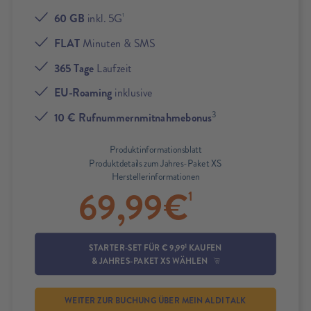
60 GB
inkl. 5G
1
FLAT
Minuten & SMS
365 Tage
Laufzeit
EU-Roaming
inklusive
3
10 € Rufnummernmitnahmebonus
Produktinformationsblatt
Produktdetails zum Jahres-Paket XS
Herstellerinformationen
69,99
€
1
1
STARTER-SET FÜR € 9,99
KAUFEN
& JAHRES-PAKET XS WÄHLEN
WEITER ZUR BUCHUNG ÜBER MEIN ALDI TALK