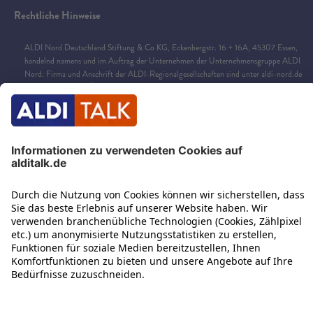
Rechtliche Hinweise
ALDI Nord Deutschland Stiftung & Co KG, Eckenbergstr. 16 + 16A, 45307 Essen,
handelnd namens und im Auftrag der Unternehmen der Unternehmensgruppe ALDI
Nord. Firma und Anschrift der ALDI-Regionalgesellschaften sind unter
aldi-nord.de
unter „Filialen und Ö­ffnungszeiten“ zu finden. Ferner steht unsere kostenlose
automatisierte telefonische Hotline unter 0800-723 4870 zur Verfügung.
ALDI SÜD Dienstleistungs-SE & Co. oHG, Burgstraße 37, 45476 Mülheim. Firma
und Anschrift unserer regional tätigen Unternehmen findest du auf
aldi-
sued.de/filialen
oder mittels unserer kostenlosen automatisierten Service-Nummer 0
800/8 00 25 34.
1
ALDI TALK Jahres-Pakete XS, S, L:
Buchbar zum Basis-Tarif (Starter-Set einm.:
9,99 €). Enthalten: Gespräche/SMS innerhalb DE und im EU-Ausland. Ohne
Sondernr., (Mehrwert-) Dienste. EU-weite Daten-Flat mit 60/250/450 GB
Volumen bei Jahres-Paket XS/S/L stehen ab dem Zeitpunkt der Aktivierung
vollständig zur Verfügung. Nicht genutztes Datenvolumen verfällt am Ende der
Laufzeit. Max. Geschwindigkeit Inklusivdatenvolumen: 100 Mbit/s Download, 25
Mbit/s Upload, danach max. 64 kbit/s im Up-/Download. Es handelt sich jeweils um
die technisch mögliche Maximalgeschwindigkeit. Die tatsächlich & durchschnittlich
erreichte Geschwindigkeit kann davon abweichen und ist u.a. abhängig vom Endgerät
& Netzausbaugebiet. Bei ausreichendem Guthaben erneute Aktivierung zum Ende der