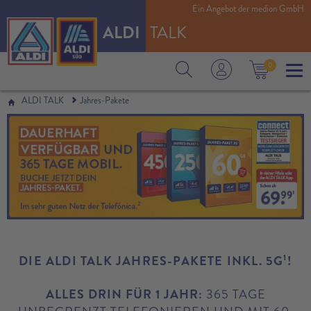
Ein Angebot der medion GmbH
ALDI
TALK
0
ALDI TALK
Jahres-Pakete
1
DIE ALDI TALK JAHRES-PAKETE INKL. 5G
!
ALLES DRIN FÜR 1 JAHR:
365 TAGE