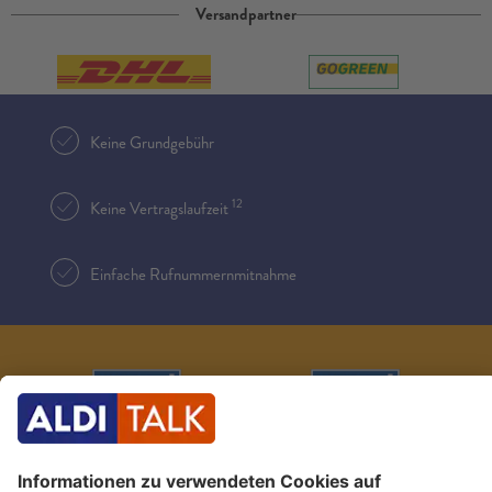
Versandpartner
Keine Grundgebühr
12
Keine Vertragslaufzeit
Einfache Rufnummernmitnahme