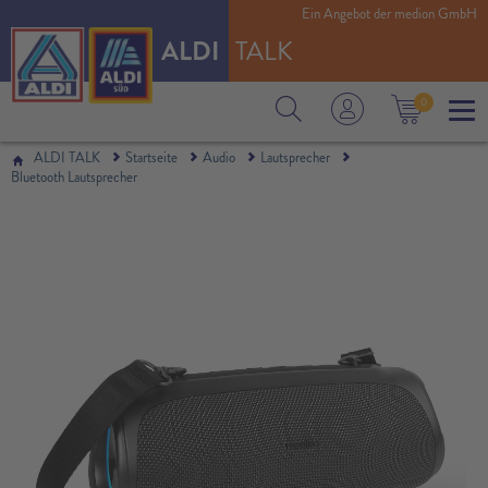
Ein Angebot der medion GmbH
2 x 15 W RMS
ALDI
TALK
0
ALDI TALK
Startseite
Audio
Lautsprecher
Bluetooth Lautsprecher