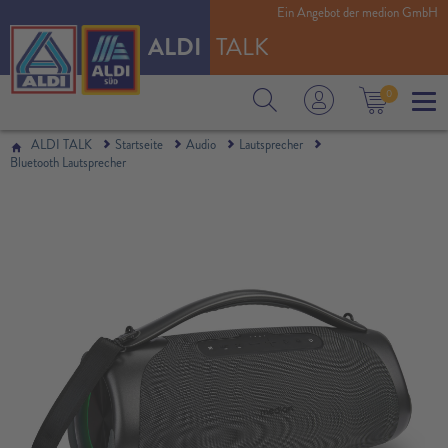
Ein Angebot der medion GmbH
robustes & mobiles Design, 2 x 25 W + 50 W RMS
ALDI
TALK
0
ALDI TALK
Startseite
Audio
Lautsprecher
Bluetooth Lautsprecher