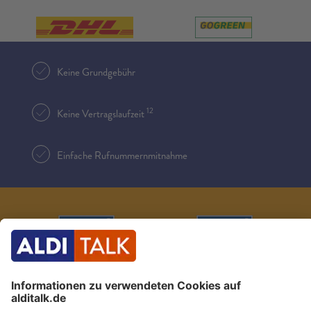
Keine Grundgebühr
12
Keine Vertragslaufzeit
Einfache Rufnummernmitnahme