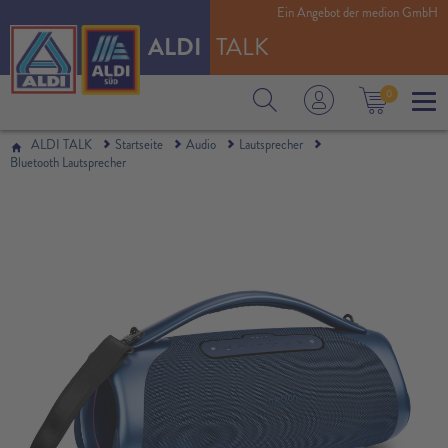
Ein Angebot der medion GmbH
Design, 2 x 25 W + 50 W RMS
ALDI
TALK
0
ALDI TALK
Startseite
Audio
Lautsprecher
Bluetooth Lautsprecher