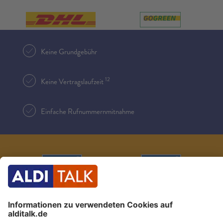
Keine Grundgebühr
12
Keine Vertragslaufzeit
Einfache Rufnummernmitnahme