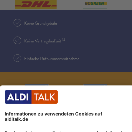
Keine Grundgebühr
12
Keine Vertragslaufzeit
Einfache Rufnummernmitnahme