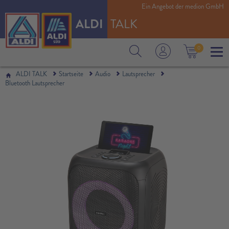
Ein Angebot der medion GmbH
RMS
ALDI
TALK
0
ALDI TALK
Startseite
Audio
Lautsprecher
Bluetooth Lautsprecher