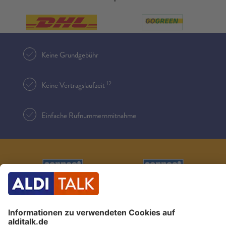
Keine Grundgebühr
12
Keine Vertragslaufzeit
Einfache Rufnummernmitnahme