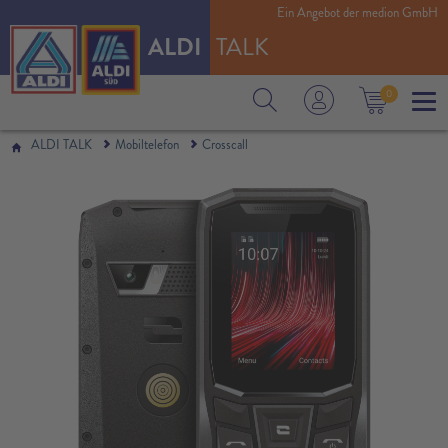
Ein Angebot der medion GmbH
ALDI
TALK
0
ALDI TALK
Mobiltelefon
Crosscall