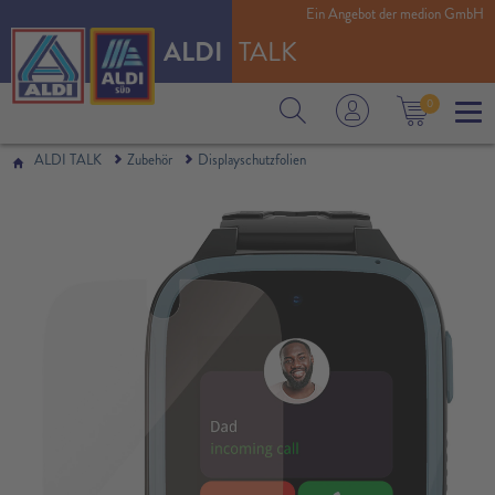
Ein Angebot der medion GmbH
ALDI
TALK
0
ALDI TALK
Zubehör
Displayschutzfolien