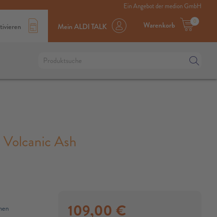
Ein Angebot der medion GmbH
0
Warenkorb
tivieren
Mein ALDI TALK
olcanic Ash
109,00
€
men