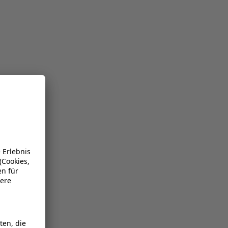
n
2787
47 mm
7 mm
2 mm