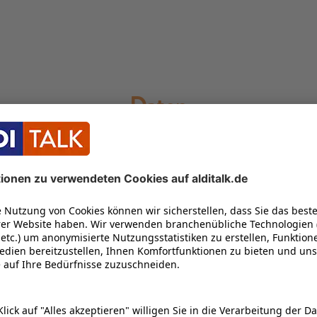
Daten
Standardinformatione
esign mit
Artikelnummer: 3004
barkeit mit einer Vielzahl
Abmessungen Breite: 
Abmessungen Höhe: 4
on Polar. Mit
Abmessungen Tiefe: 1
m wichtigsten ist, und mit
Gewicht: 40 g