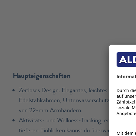
Haupteigenschaften
Zeitloses Design. Elegantes, leichtes 47-mm-D
Edelstahlrahmen, Unterwasserschutz und Anpass
von 22-mm Armbändern.
Aktivitäts- und Wellness-Tracking, entwickelt v
tieferen Einblicken kannst du überwachen, was a