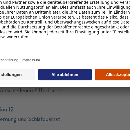
ne, um auf Kurs zu
Garantie: 24 Monate
EAN: 840493615073
ge ununterbrochene
 genug Akku für einen
ten Mikrofon und
ndgelenk Anrufe annehmen
OLED-Display bietet Tag
verschiedenen Zifferblatt-
ion 12
fernung und Schlafqualität