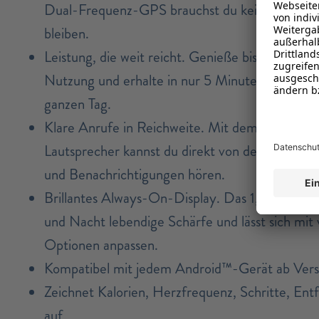
Dual-Frequenz-GPS brauchst du kein Smartpho
bleiben.
Leistung, die weit reicht. Genieße bis zu 13 Ta
Nutzung und erhalte in nur 5 Minuten Ladezeit
ganzen Tag.
Klare Anrufe in Reichweite. Mit dem integrier
Lautsprecher kannst du direkt von deinem Ha
und Benachrichtigungen hören.
Brillantes Always-On-Display. Das 1,43-Zoll-
und Nacht lebendige Schärfe und lässt sich mit 
Optionen anpassen.
Kompatibel mit jedem Android™-Gerät ab Vers
Zeichnet Kalorien, Herzfrequenz, Schritte, Ent
auf