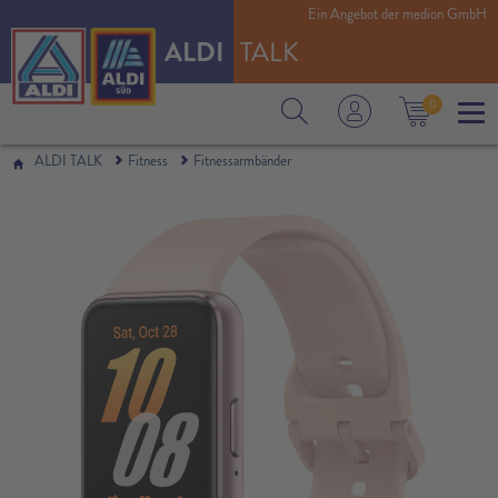
Ein Angebot der medion GmbH
ALDI
TALK
0
ALDI TALK
Fitness
Fitnessarmbänder