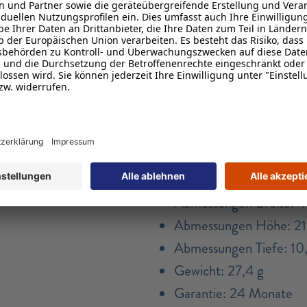
Daten
Software
Mi Fitness
Standardinformatione
Artikelnummer: 30041
Abmessungen Breite: 
Abmessungen Höhe: 2
Abmessungen Tiefe: 1
Gewicht: 27,4 g
Garantie: 24 Monate