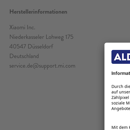
Herstellerinformationen
Xiaomi Inc.
Niederkasseler Lohweg 175
40547 Düsseldorf
Deutschland
service.de@support.mi.com