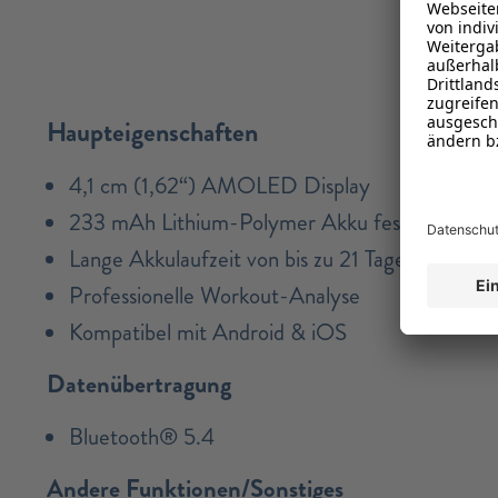
Haupteigenschaften
4,1 cm (1,62“) AMOLED Display
233 mAh Lithium-Polymer Akku fest verbaut
Lange Akkulaufzeit von bis zu 21 Tagen
Professionelle Workout-Analyse
Kompatibel mit Android & iOS
Datenübertragung
Bluetooth® 5.4
Andere Funktionen/Sonstiges