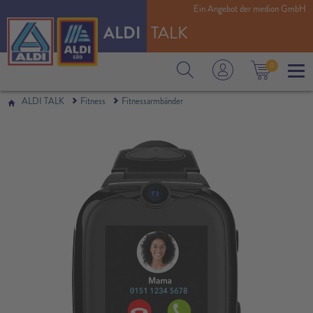
Ein Angebot der medion GmbH
ALDI
TALK
0
ALDI TALK
Fitness
Fitnessarmbänder