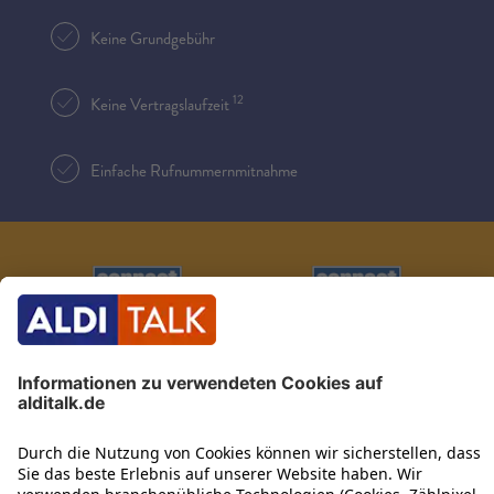
Keine Grundgebühr
12
Keine Vertragslaufzeit
Einfache Rufnummernmitnahme