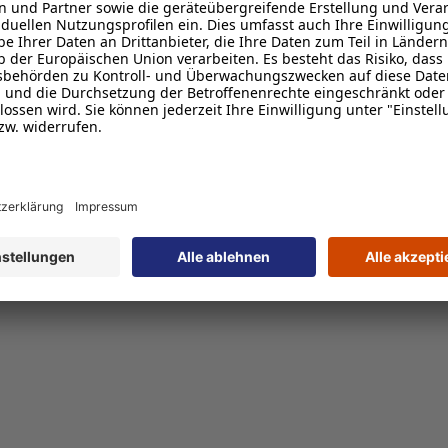
Standardinformatione
 von 240 x 240 Pixel
Artikelnummer: 3003
Abmessungen Breite: 
Abmessungen Höhe: 
Abmessungen Tiefe: 1
Gewicht: 62 g
Garantie: 24 Monate
EAN: 709004840429