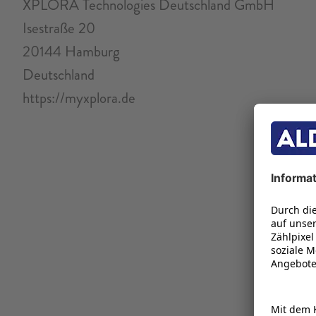
XPLORA Technologies Deutschland GmbH
Isestraße 20
20144 Hamburg
Deutschland
https://myxplora.de