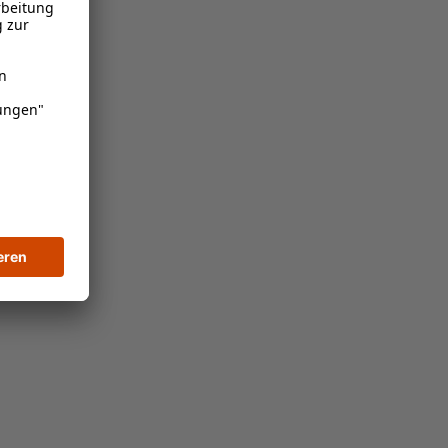
n
9395
41 mm
48 mm
4 mm
1