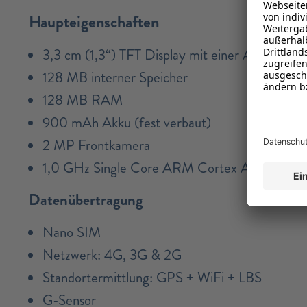
Haupteigenschaften
3,3 cm (1,3“) TFT Display mit einer Auflösung
128 MB interner Speicher
128 MB RAM
900 mAh Akku (fest verbaut)
2 MP Frontkamera
1,0 GHz Single Core ARM Cortex A53
Datenübertragung
Nano SIM
Netzwerk: 4G, 3G & 2G
Standortermittlung: GPS + WiFi + LBS
G-Sensor