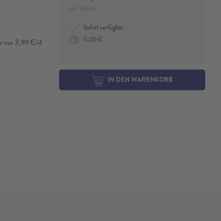
n
inkl. Mwst.
Sofort verfügbar
0,00
€
ür nur 3,99 €/4
IN DEN WARENKORB