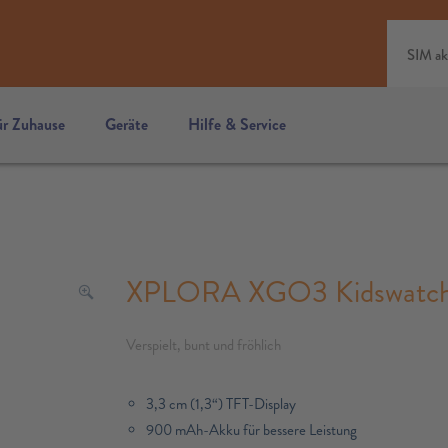
SIM ak
ür Zuhause
Geräte
Hilfe & Service
XPLORA XGO3 Kidswatch 2
Verspielt, bunt und fröhlich
3,3 cm (1,3“) TFT-Display
900 mAh-Akku für bessere Leistung