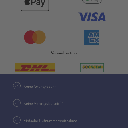
Versandpartner
Keine Grundgebühr
12
Keine Vertragslaufzeit
Einfache Rufnummernmitnahme