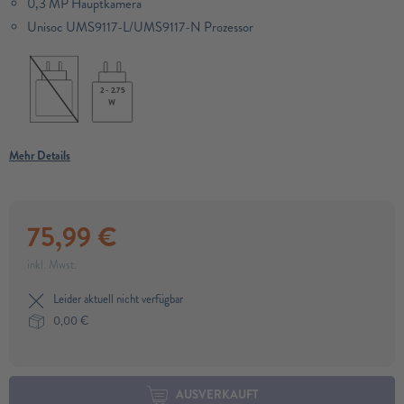
0,3 MP Hauptkamera
Unisoc UMS9117-L/UMS9117-N Prozessor
2 - 2.75
W
Mehr Details
75,99
€
inkl. Mwst.
Leider aktuell nicht verfügbar
0,00
€
AUSVERKAUFT