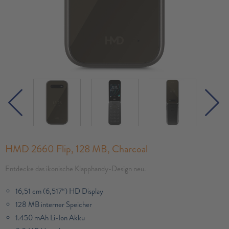
HMD 2660 Flip, 128 MB, Charcoal
Entdecke das ikonische Klapphandy-Design neu.
16,51 cm (6,517“) HD Display
128 MB interner Speicher
1.450 mAh Li-Ion Akku