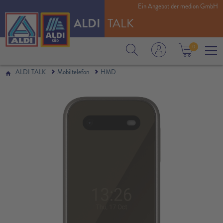
Ein Angebot der medion GmbH
ALDI
TALK
0
ALDI TALK
Mobiltelefon
HMD