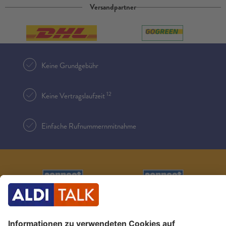
Versandpartner
Keine Grundgebühr
12
Keine Vertragslaufzeit
Einfache Rufnummernmitnahme