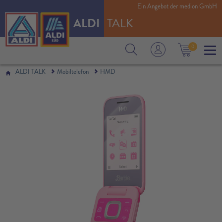
Ein Angebot der medion GmbH
ALDI
TALK
0
ALDI TALK
Mobiltelefon
HMD