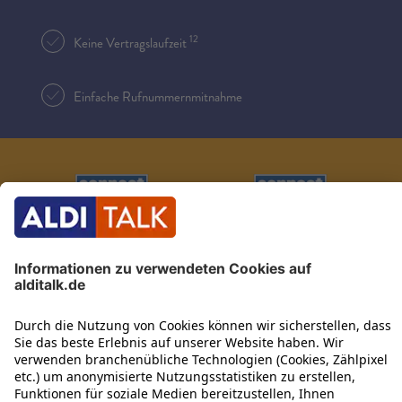
12
Keine Vertragslaufzeit
Einfache Rufnummernmitnahme