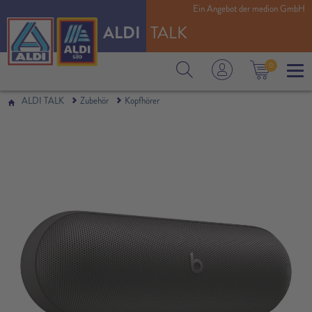
Ein Angebot der medion GmbH
ALDI
TALK
0
ALDI TALK
Zubehör
Kopfhörer