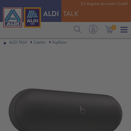
Ein Angebot der medion GmbH
ALDI
TALK
0
ALDI TALK
Zubehör
Kopfhörer