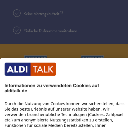
12
Keine Vertragslaufzeit
Einfache Rufnummernmitnahme