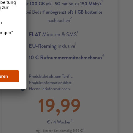
1
Zuerst
100 GB
inkl.
5G
mit bis zu
150 Mbit/s
und bei Bedarf
unbegrenzt oft 1 GB kostenlos
2
nachbuchen
1
FLAT
Minuten & SMS
1
EU-Roaming
inklusive
4
10 € Rufnummernmitnahmebonus
Produktdetails zum Tarif L
Produktinformationsblatt
Herstellerinformationen
19,99
1
€
/ 4 Wochen
1
9,99 €
zzgl. Starter-Set einmalig