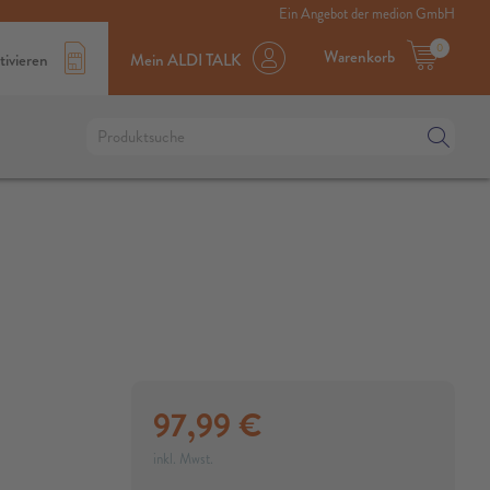
Ein Angebot der medion GmbH
0
Warenkorb
tivieren
Mein ALDI TALK
97,99
€
inkl. Mwst.