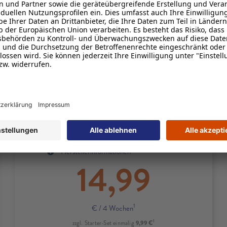
1
Zuerst
50 GB
inkl.
5G
mit bis zu
100 Mbit/s
und bei Bedarf
unbegrenzt oft 1 GB kostenlos
2
nachbuchen
1
FLAT
Minuten & SMS
1
EU-Roaming
inklusive
4
10 € Rufnummernmitnahmebonus
Produktdetails zum Tarif M
Produktinformationsblatt
Herstellerinformationen
14,99
1
€
/ 4 Wochen
1
9,99 €
zzgl. Starter-Set einmalig