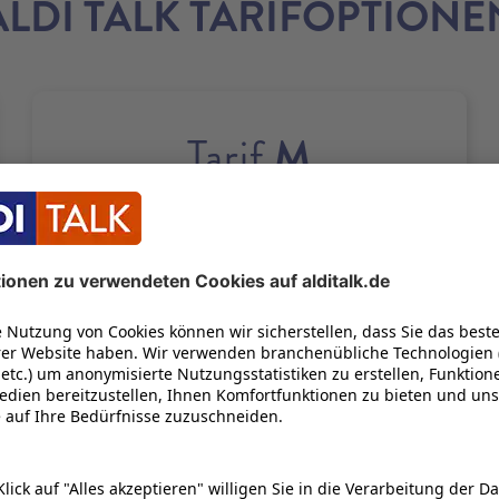
ALDI TALK TARIFOPTIONE
M
Tarif
50
GB
21
100
Bis zu
Mbit/s
UNENDLICH OFT
22
1 GB KOSTENLOS NACHBUCHEN