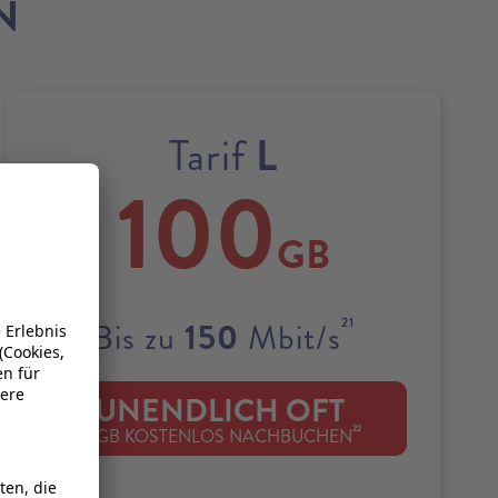
N
L
Tarif
100
GB
21
150
Bis zu
Mbit/s
UNENDLICH OFT
22
1 GB KOSTENLOS NACHBUCHEN