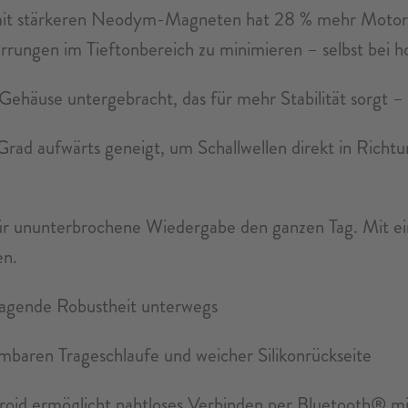
 mit stärkeren Neodym-Magneten hat 28 % mehr Motor
rrungen im Tieftonbereich zu minimieren – selbst bei h
ehäuse untergebracht, das für mehr Stabilität sorgt – 
rad aufwärts geneigt, um Schallwellen direkt in Richtun
ür ununterbrochene Wiedergabe den ganzen Tag. Mit e
en.
ragende Robustheit unterwegs
hmbaren Trageschlaufe und weicher Silikonrückseite
droid ermöglicht nahtloses Verbinden per Bluetooth® mi