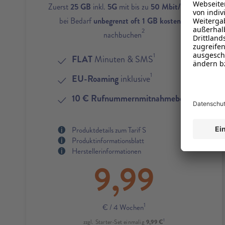
1
Zuerst
25 GB
inkl.
5G
mit bis zu
50 Mbit/s
und
bei Bedarf
unbegrenzt oft 1 GB kostenlos
2
nachbuchen
1
FLAT
Minuten & SMS
1
EU-Roaming
inklusive
4
10 € Rufnummernmitnahmebonus
Produktdetails zum Tarif S
Produktinformationsblatt
Herstellerinformationen
9,99
1
€
/ 4 Wochen
1
9,99 €
zzgl. Starter-Set einmalig