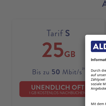
S
Tarif
25
GB
21
50
Bis zu
Mbit/s
UNENDLICH OFT
22
1 GB KOSTENLOS NACHBUCHEN