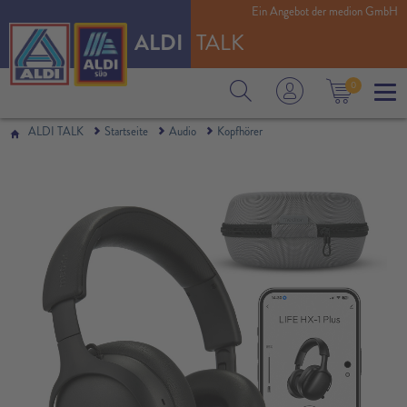
Ein Angebot der medion GmbH
Spritzwasserschutz
ALDI
TALK
0
ALDI TALK
Startseite
Audio
Kopfhörer