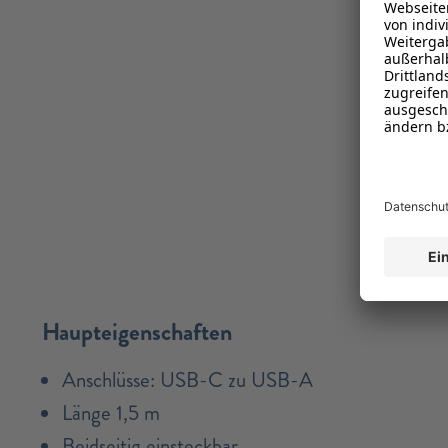
Haupteigenschaften
Anschlüsse: USB-C zu USB-A
Länge 1,5 m
Beidseitig einsteckbar