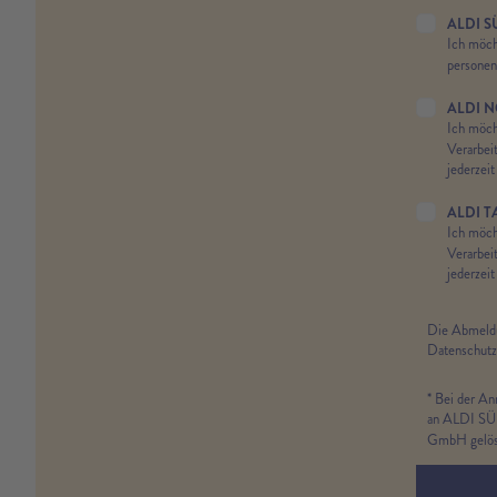
ALDI S
Ich möch
persone
ALDI 
Ich möch
Verarbei
jederzeit
ALDI T
Ich möch
Verarbei
jederzeit
Die Abmeldun
Datenschutz
* Bei der A
an ALDI SÜD
GmbH gelös