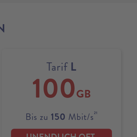
N
L
Tarif
100
GB
21
150
Bis zu
Mbit/s