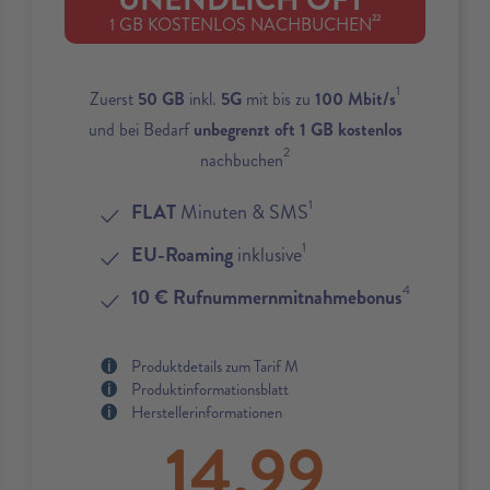
UNENDLICH OFT
22
1 GB KOSTENLOS NACHBUCHEN
1
Zuerst
50 GB
inkl.
5G
mit bis zu
100 Mbit/s
und bei Bedarf
unbegrenzt oft 1 GB kostenlos
2
nachbuchen
1
FLAT
Minuten & SMS
1
EU-Roaming
inklusive
4
10 € Rufnummernmitnahmebonus
Produktdetails zum Tarif M
Produktinformationsblatt
Herstellerinformationen
14,99