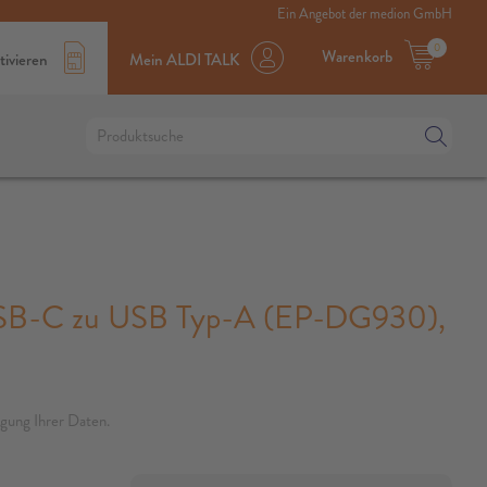
Ein Angebot der medion GmbH
0
Warenkorb
tivieren
Mein ALDI TALK
B-C zu USB Typ-A (EP-DG930),
gung Ihrer Daten.