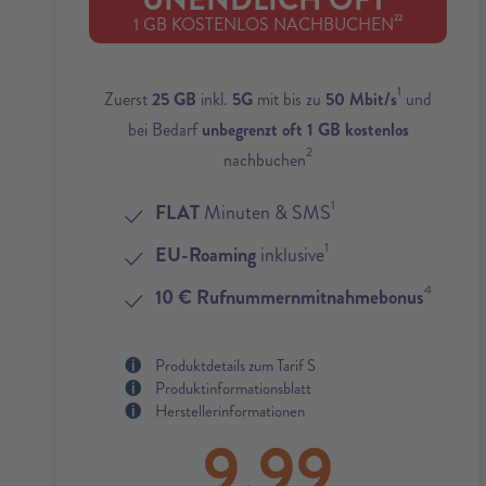
UNENDLICH OFT
22
1 GB KOSTENLOS NACHBUCHEN
1
Zuerst
25 GB
inkl.
5G
mit bis zu
50 Mbit/s
und
bei Bedarf
unbegrenzt oft 1 GB kostenlos
2
nachbuchen
1
FLAT
Minuten & SMS
1
EU-Roaming
inklusive
4
10 € Rufnummernmitnahmebonus
Produktdetails zum Tarif S
Produktinformationsblatt
Herstellerinformationen
9,99