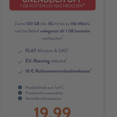
UNENDLICH OFT
22
1 GB KOSTENLOS NACHBUCHEN
1
Zuerst
100 GB
inkl.
5G
mit bis zu
150 Mbit/s
und bei Bedarf
unbegrenzt oft 1 GB kostenlos
2
nachbuchen
1
FLAT
Minuten & SMS
1
EU-Roaming
inklusive
4
10 € Rufnummernmitnahmebonus
Produktdetails zum Tarif L
Produktinformationsblatt
Herstellerinformationen
19,99