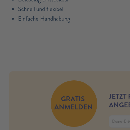
Schnell und flexibel
Einfache Handhabung
no modules found
JETZT
GRATIS
ANGEB
ANMELDEN