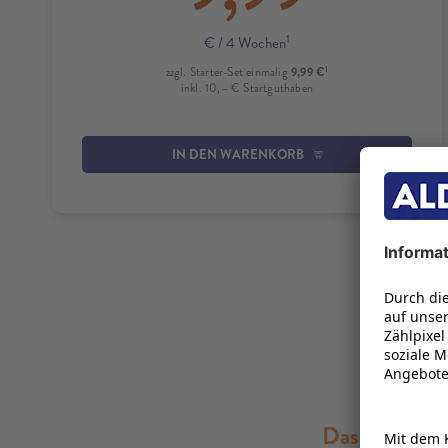
1
€
/ 4 Wochen
1
9,99 €
zzgl. Starter-Set einmalig
inkl. 10,– € Startguthaben
IN DEN WARENKORB
Das Samsung 