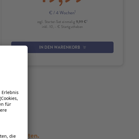
1
€
/ 4 Wochen
1
9,99 €
zzgl. Starter-Set einmalig
inkl. 10,– € Startguthaben
IN DEN WARENKORB
 Ihrer Daten.