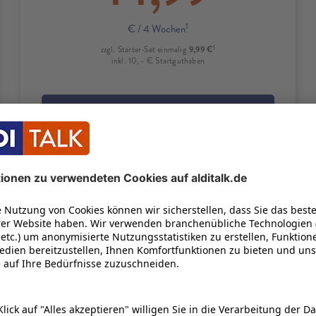
1
€
/ 4 Wochen
1
9,99 €
zzgl. Starter-Set einmalig
inkl. 10,– € Startguthaben
IN DEN WARENKORB
Produktdetails
Datenkabel sorgt für eine schnelle Übertragung