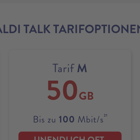
ALDI TALK TARIFOPTIONE
M
Tarif
50
GB
21
100
Bis zu
Mbit/s