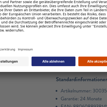
Daten
Standardinformatione
Artikelnummer: 3003
Garantie: 24 Monate
EAN: 880608893814