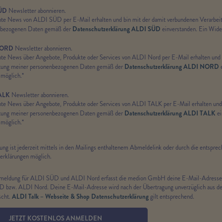
ÜD
Newsletter abonnieren.
te News von ALDI SÜD per E-Mail erhalten und bin mit der damit verbundenen Verarbei
Datenschutzerklärung ALDI SÜD
nbezogenen Daten gemäß der
einverstanden. Ein Widerr
NORD
Newsletter abonnieren.
te News über Angebote, Produkte oder Services von ALDI Nord per E-Mail erhalten und 
Datenschutzerklärung ALDI NORD
tung meiner personenbezogenen Daten gemäß der
e
 möglich.*
ALK
Newsletter abonnieren.
te News über Angebote, Produkte oder Services von ALDI TALK per E-Mail erhalten und 
Datenschutzerklärung ALDI TALK
tung meiner personenbezogenen Daten gemäß der
ei
 möglich.*
g ist jederzeit mittels in den Mailings enthaltenem Abmeldelink oder durch die entspre
erklärungen möglich.
nmeldung für ALDI SÜD und ALDI Nord erfasst die medion GmbH deine E-Mail-Adresse
 bzw. ALDI Nord. Deine E-Mail-Adresse wird nach der Übertragung unverzüglich aus 
ALDI Talk – Webseite & Shop Datenschutzerklärung
cht.
gilt entsprechend.
JETZT KOSTENLOS ANMELDEN