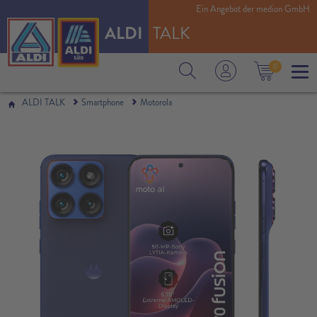
Ein Angebot der medion GmbH
ALDI
TALK
0
ALDI TALK
Smartphone
Motorola