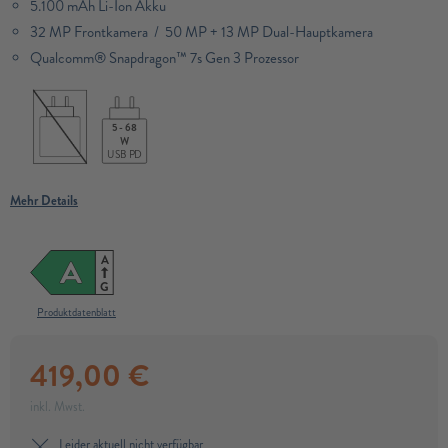
5.100 mAh Li-Ion Akku
32 MP Frontkamera / 50 MP + 13 MP Dual-Hauptkamera
Qualcomm® Snapdragon™ 7s Gen 3 Prozessor​
5 - 68
W
USB PD
Mehr Details
A
A
G
Produktdatenblatt
419,00
€
inkl. Mwst.
Leider aktuell nicht verfügbar