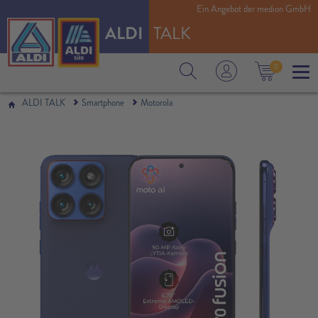
Ein Angebot der medion GmbH
ALDI
TALK
0
ALDI TALK
Smartphone
Motorola