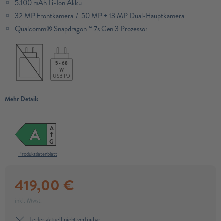
5.100 mAh Li-Ion Akku
32 MP Frontkamera / 50 MP + 13 MP Dual-Hauptkamera
Qualcomm® Snapdragon™ 7s Gen 3 Prozessor​
5 - 68
W
USB PD
Mehr Details
A
A
G
Produktdatenblatt
419,00
€
inkl. Mwst.
Leider aktuell nicht verfügbar