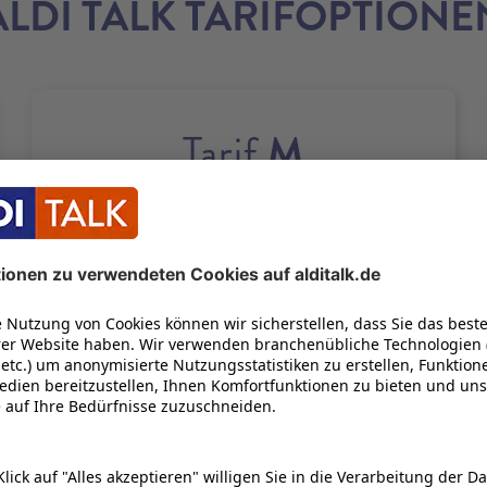
ALDI TALK TARIFOPTIONE
M
Tarif
50
GB
21
100
Bis zu
Mbit/s
UNENDLICH OFT
22
1 GB KOSTENLOS NACHBUCHEN