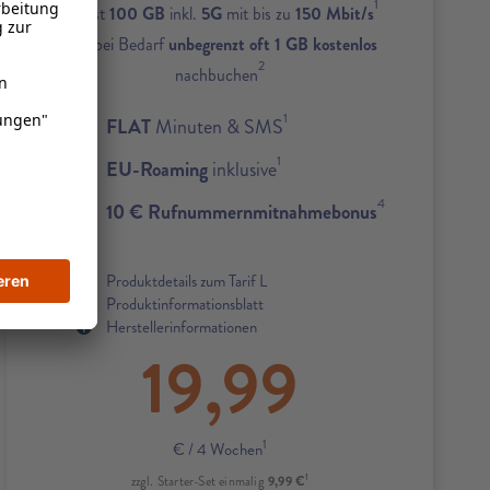
1
Zuerst
100 GB
inkl.
5G
mit bis zu
150 Mbit/s
und bei Bedarf
unbegrenzt oft 1 GB kostenlos
2
nachbuchen
1
FLAT
Minuten & SMS
1
EU-Roaming
inklusive
4
10 € Rufnummernmitnahmebonus
Produktdetails zum Tarif L
Produktinformationsblatt
Herstellerinformationen
19,99
1
€
/ 4 Wochen
1
9,99 €
zzgl. Starter-Set einmalig