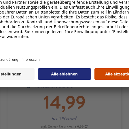
1
Zuerst
50 GB
inkl.
5G
mit bis zu
100 Mbit/s
und bei Bedarf
unbegrenzt oft 1 GB kostenlos
2
nachbuchen
1
FLAT
Minuten & SMS
1
EU-Roaming
inklusive
4
10 € Rufnummernmitnahmebonus
Produktdetails zum Tarif M
Produktinformationsblatt
Herstellerinformationen
14,99
1
€
/ 4 Wochen
1
9,99 €
zzgl. Starter-Set einmalig