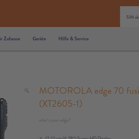
SIM ak
ür Zuhause
Geräte
Hilfe & Service
MOTOROLA edge 70 fusion
(XT2605-1)
what‘s your edge?
17,22 cm (6,78“) Super-HD Display