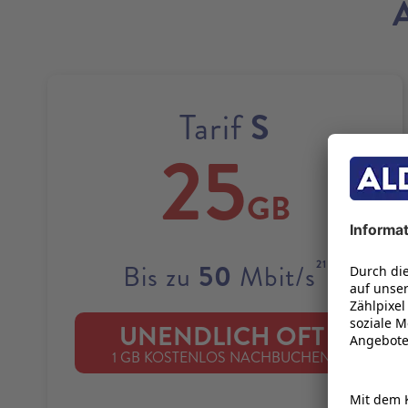
S
Tarif
25
GB
21
50
Bis zu
Mbit/s
UNENDLICH OFT
22
1 GB KOSTENLOS NACHBUCHEN