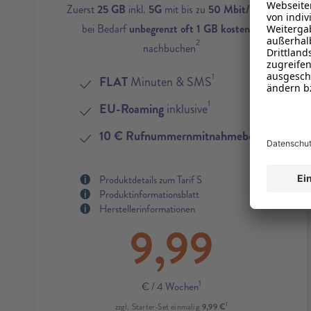
1
Zuerst
25 GB
inkl.
5G
mit bis zu
50 Mbit/s
und
bei Bedarf
unbegrenzt oft 1 GB kostenlos
2
nachbuchen
1
FLAT
Minuten & SMS
1
EU-Roaming
inklusive
4
10 € Rufnummernmitnahmebonus
Produktdetails zum Tarif S
Produktinformationsblatt
Herstellerinformationen
9,99
1
€
/ 4 Wochen
1
9,99 €
zzgl. Starter-Set einmalig