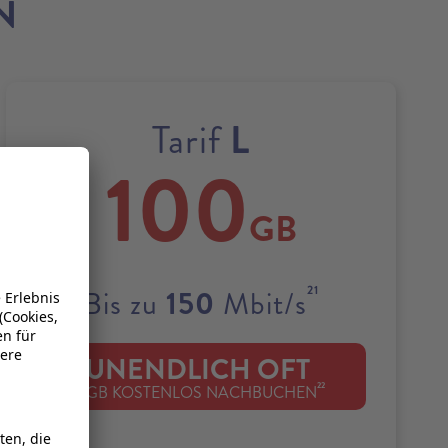
N
L
Tarif
100
GB
21
150
Bis zu
Mbit/s
UNENDLICH OFT
22
1 GB KOSTENLOS NACHBUCHEN