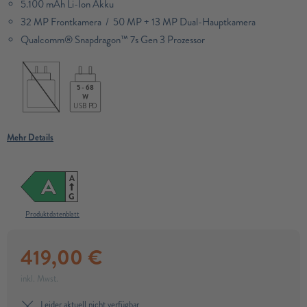
5.100 mAh Li-Ion Akku
32 MP Frontkamera / 50 MP + 13 MP Dual-Hauptkamera
Qualcomm® Snapdragon™ 7s Gen 3 Prozessor​
5 - 68
W
USB PD
Mehr Details
A
A
G
Produktdatenblatt
419,00
€
inkl. Mwst.
Leider aktuell nicht verfügbar