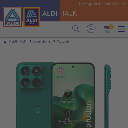
Ein Angebot der medion GmbH
ALDI
TALK
0
ALDI TALK
Smartphone
Motorola