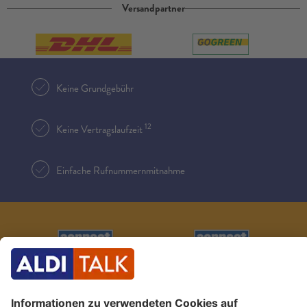
Versandpartner
Keine Grundgebühr
12
Keine Vertragslaufzeit
Einfache Rufnummernmitnahme