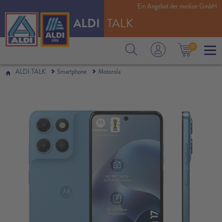
Ein Angebot der medion GmbH
ALDI
TALK
0
ALDI TALK
Smartphone
Motorola