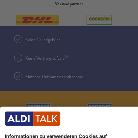
Versandpartner
Keine Grundgebühr
12
Keine Vertragslaufzeit
Einfache Rufnummernmitnahme