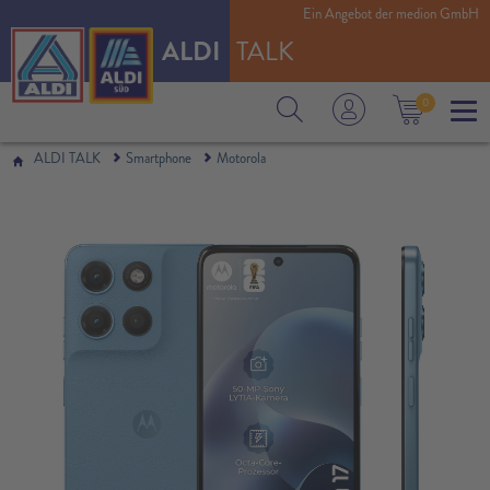
Ein Angebot der medion GmbH
ALDI
TALK
0
ALDI TALK
Smartphone
Motorola