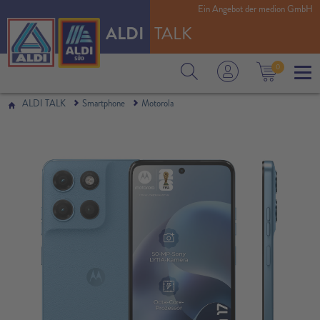
Ein Angebot der medion GmbH
ALDI
TALK
0
ALDI TALK
Smartphone
Motorola