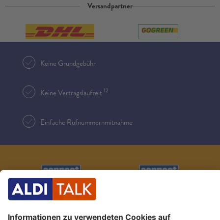
Versandpartner
Keine Grundgebühr
12
Keine Vertragslaufzeit
Einfache Rufnummernmitnahme