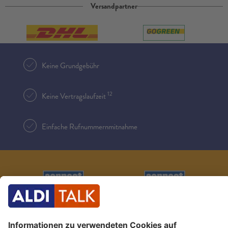
Versandpartner
Keine Grundgebühr
12
Keine Vertragslaufzeit
Einfache Rufnummernmitnahme