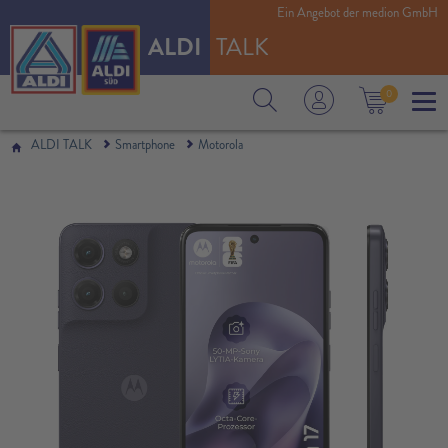
Ein Angebot der medion GmbH
ALDI
TALK
0
ALDI TALK
Smartphone
Motorola