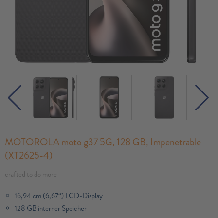
MOTOROLA moto g37 5G, 128 GB, Impenetrable
(XT2625-4)
crafted to do more
16,94 cm (6,67“) LCD-Display
128 GB interner Speicher