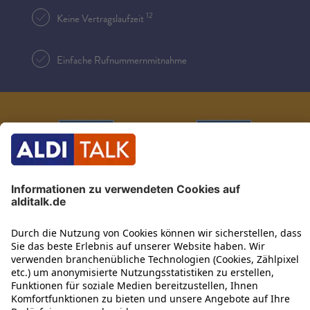
12
Keine Vertragslaufzeit
Einfache Rufnummernmitnahme