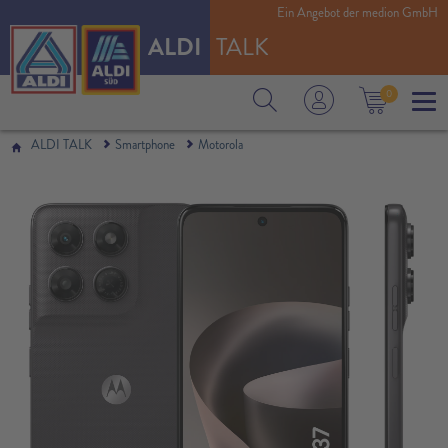
Ein Angebot der medion GmbH
ALDI
TALK
0
ALDI TALK
Smartphone
Motorola