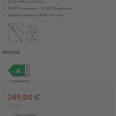
5.100 mAh Li-Ion Akku
8 MP Frontkamera / 50 MP Hauptkamera
MediaTek Dimensitiy 6300 Prozessor​
5 - 20
W
USB PD
Mehr Details
A
A
G
Produktdatenblatt
249,00
€
inkl. Mwst.
Sofort verfügbar