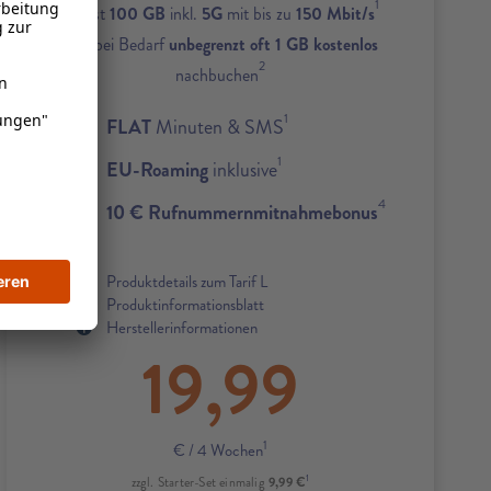
1
Zuerst
100 GB
inkl.
5G
mit bis zu
150 Mbit/s
und bei Bedarf
unbegrenzt oft 1 GB kostenlos
2
nachbuchen
1
FLAT
Minuten & SMS
1
EU-Roaming
inklusive
4
10 € Rufnummernmitnahmebonus
Produktdetails zum Tarif L
Produktinformationsblatt
Herstellerinformationen
19,99
1
€
/ 4 Wochen
1
9,99 €
zzgl. Starter-Set einmalig