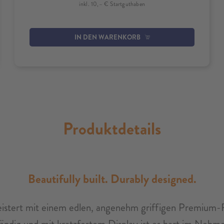
inkl. 10,– € Startguthaben
IN DEN WARENKORB
Produktdetails
Beautifully built. Durably designed.
stert mit einem edlen, angenehm griffigen Premium-Fini
ndig und mit kratzfestem Display ist es hart im Nehm