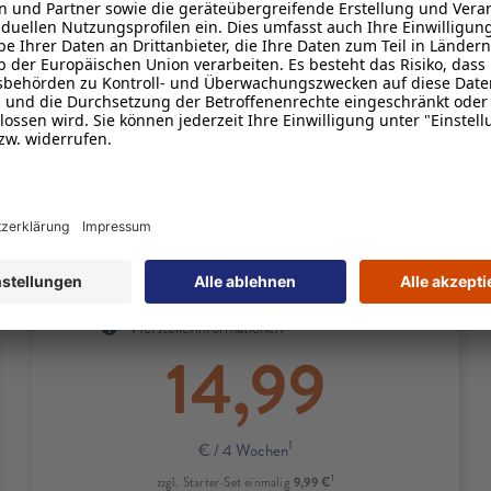
1
Zuerst
50 GB
inkl.
5G
mit bis zu
100 Mbit/s
und bei Bedarf
unbegrenzt oft 1 GB kostenlos
2
nachbuchen
1
FLAT
Minuten & SMS
1
EU-Roaming
inklusive
4
10 € Rufnummernmitnahmebonus
Produktdetails zum Tarif M
Produktinformationsblatt
Herstellerinformationen
14,99
1
€
/ 4 Wochen
1
9,99 €
zzgl. Starter-Set einmalig