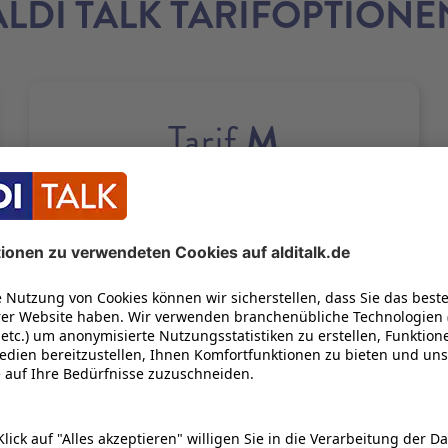
ALDI TALK TARIFOPTIONE
M
Tarif
50
GB
21
100
Bis zu
Mbit/s
UNENDLICH OFT
22
1 GB KOSTENLOS NACHBUCHEN