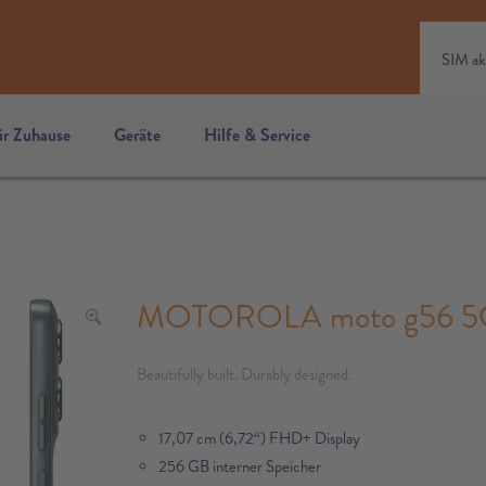
SIM ak
ür Zuhause
Geräte
Hilfe & Service
MOTOROLA moto g56 5G, 
Beautifully built. Durably designed.
17,07 cm (6,72“) FHD+ Display
256 GB interner Speicher