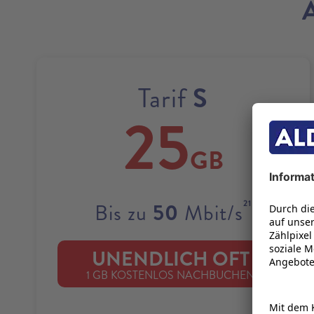
S
Tarif
25
GB
21
50
Bis zu
Mbit/s
UNENDLICH OFT
22
1 GB KOSTENLOS NACHBUCHEN