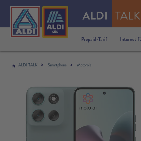
ALDI
TALK
Prepaid-Tarif
Internet f
ALDI TALK
Smartphone
Motorola