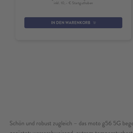
inkl. 10,– € Startguthaben
IN DEN WARENKORB
Schön und robust zugleich – das moto g56 5G begei
gerüstet: wasserabweisend, extrem temperaturbestä