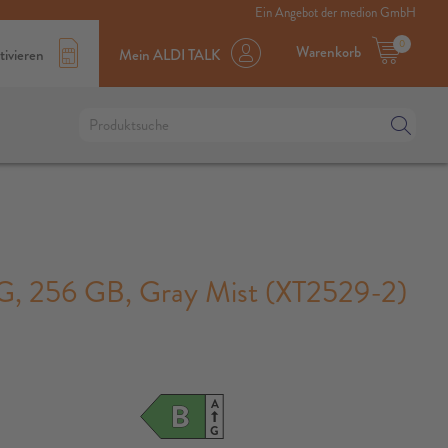
Ein Angebot der medion GmbH
0
Warenkorb
tivieren
Mein ALDI TALK
256 GB, Gray Mist (XT2529-2)
A
B
G