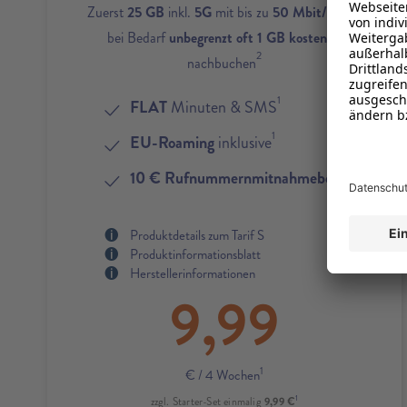
1
Zuerst
25 GB
inkl.
5G
mit bis zu
50 Mbit/s
und
bei Bedarf
unbegrenzt oft 1 GB kostenlos
2
nachbuchen
1
FLAT
Minuten & SMS
1
EU-Roaming
inklusive
4
10 € Rufnummernmitnahmebonus
Produktdetails zum Tarif S
Produktinformationsblatt
Herstellerinformationen
9,99
1
€
/ 4 Wochen
1
9,99 €
zzgl. Starter-Set einmalig