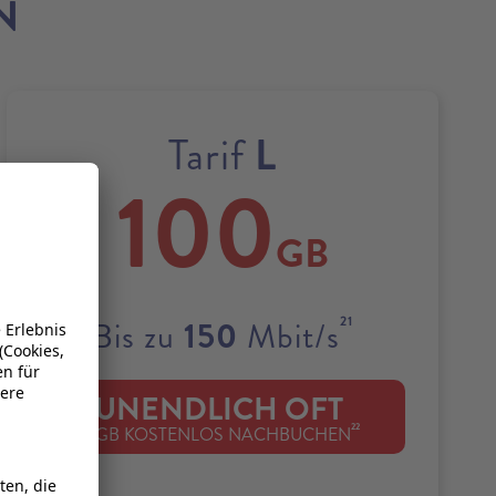
N
L
Tarif
100
GB
21
150
Bis zu
Mbit/s
UNENDLICH OFT
22
1 GB KOSTENLOS NACHBUCHEN