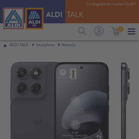
Ein Angebot der medion GmbH
ALDI
TALK
0
ALDI TALK
Smartphone
Motorola