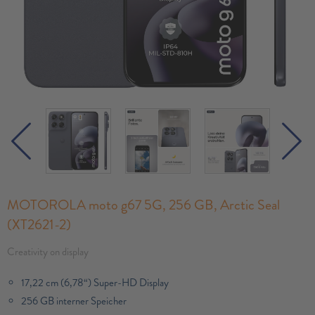
MOTOROLA moto g67 5G, 256 GB, Arctic Seal
(XT2621-2)
Creativity on display
17,22 cm (6,78“) Super-HD Display
256 GB interner Speicher