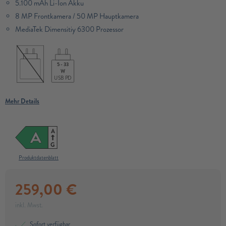
5.100 mAh Li-Ion Akku
8 MP Frontkamera / 50 MP Hauptkamera
MediaTek Dimensitiy 6300 Prozessor​
5 - 33
W
USB PD
Mehr Details
A
A
G
Produktdatenblatt
259,00
€
inkl. Mwst.
Sofort verfügbar