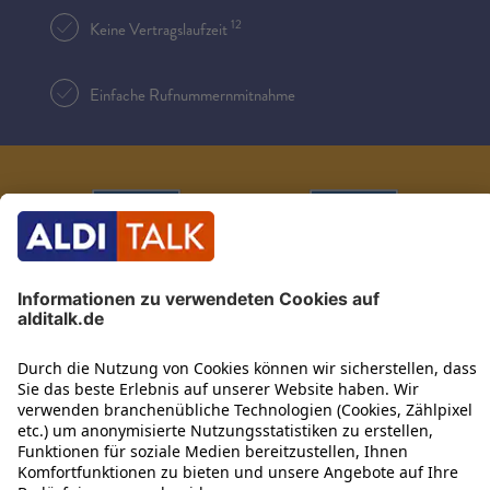
12
Keine Vertragslaufzeit
Einfache Rufnummernmitnahme