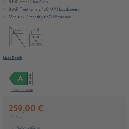
5.100 mAh Li-Ion Akku
8 MP Frontkamera / 50 MP Hauptkamera
MediaTek Dimensitiy 6300 Prozessor​
5 - 33
W
USB PD
Mehr Details
A
A
G
Produktdatenblatt
259,00
€
inkl. Mwst.
Sofort verfügbar