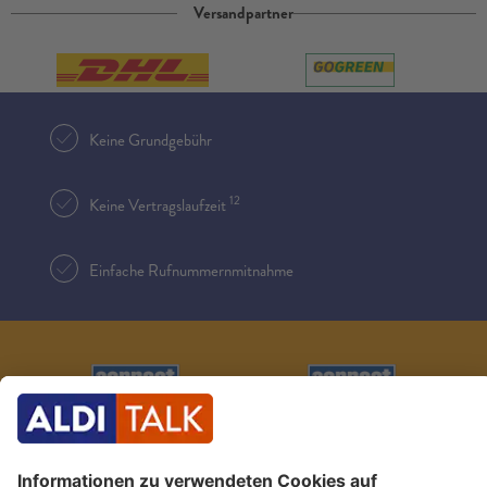
Versandpartner
Keine Grundgebühr
12
Keine Vertragslaufzeit
Einfache Rufnummernmitnahme