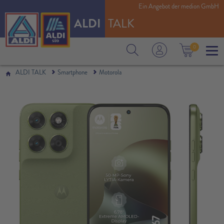
Ein Angebot der medion GmbH
ALDI
TALK
0
ALDI TALK
Smartphone
Motorola