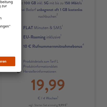
1
Zuerst
100 GB
inkl.
5G
mit bis zu
150 Mbit/s
und bei Bedarf
unbegrenzt oft 1 GB kostenlos
2
nachbuchen
1
FLAT
Minuten & SMS
1
EU-Roaming
inklusive
4
10 € Rufnummernmitnahmebonus
Produktdetails zum Tarif L
Produktinformationsblatt
Herstellerinformationen
19,99
1
€
/ 4 Wochen
1
9,99 €
zzgl. Starter-Set einmalig