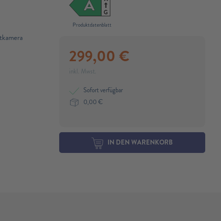
A
G
Produktdatenblatt
tkamera
299,00
€
inkl. Mwst.
Sofort verfügbar
0,00
€
IN DEN WARENKORB