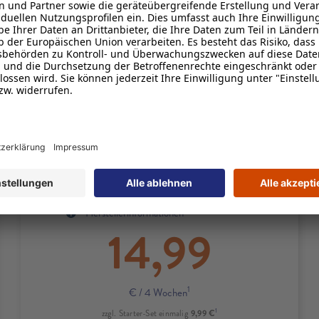
1
Zuerst
50 GB
inkl.
5G
mit bis zu
100 Mbit/s
und bei Bedarf
unbegrenzt oft 1 GB kostenlos
2
nachbuchen
1
FLAT
Minuten & SMS
1
EU-Roaming
inklusive
4
10 € Rufnummernmitnahmebonus
Produktdetails zum Tarif M
Produktinformationsblatt
Herstellerinformationen
14,99
1
€
/ 4 Wochen
1
9,99 €
zzgl. Starter-Set einmalig