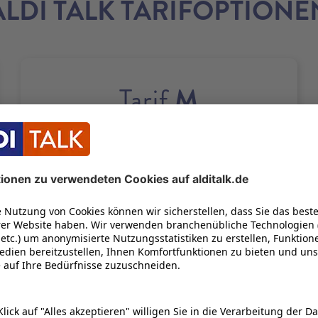
ALDI TALK TARIFOPTIONE
M
Tarif
50
GB
21
100
Bis zu
Mbit/s
UNENDLICH OFT
22
1 GB KOSTENLOS NACHBUCHEN