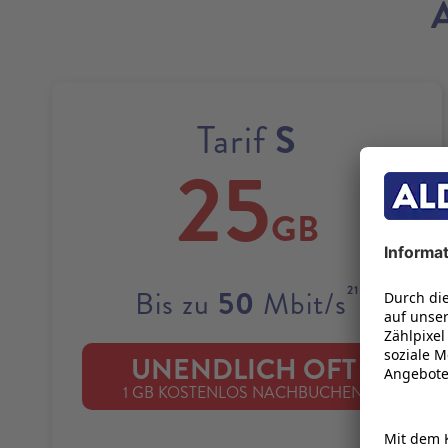
S
Tarif
25
GB
21
50
Bis zu
Mbit/s
UNENDLICH OFT
22
1 GB KOSTENLOS NACHBUCHEN