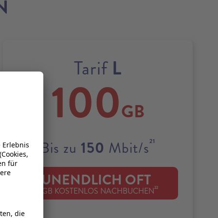
N
L
Tarif
100
GB
21
150
Bis zu
Mbit/s
UNENDLICH OFT
22
1 GB KOSTENLOS NACHBUCHEN