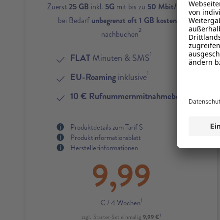
1
Zuerst
25 GB
inkl.
5G
mit bis zu
50 Mbit/s
und
bei Bedarf
unbegrenzt oft 1 GB kostenlos
2
nachbuchen
1
FLAT
Minuten & SMS
1
EU-Roaming
inklusive
4
10 € Rufnummernmitnahmebonus
Produktdetails zum Tarif S
Produktinformationsblatt
Herstellerinformationen
9,99
1
€
/ 4 Wochen
1
9,99 €
zzgl. Starter-Set einmalig