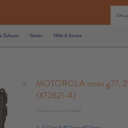
SIM ak
ür Zuhause
Geräte
Hilfe & Service
MOTOROLA moto g77, 256
(XT2621-4)
Explore a new level of detail
17,22 cm (6,78") Super-HD Display