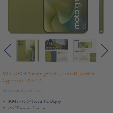
MOTOROLA moto g86 5G, 256 GB, Golden
Cypress (XT2527-2)
Bold design. Big adventures.
19,94 cm (6,67“) Super-HD Display
256 GB interner Speicher