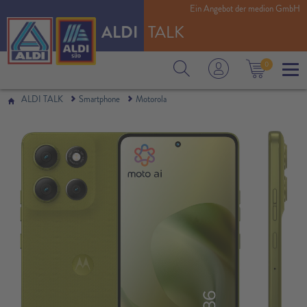
Ein Angebot der medion GmbH
ALDI
TALK
0
ALDI TALK
Smartphone
Motorola