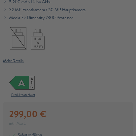
5.200 mAh Li-Ion Akku
32 MP Frontkamera / 50 MP Hauptkamera
MediaTek Dimensity 7300 Prozessor​
5 - 33
W
USB PD
Mehr Details
A
A
G
Produktdatenblatt
299,00
€
inkl. Mwst.
Sofort verfügbar