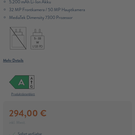
5.200 mAh Li-Ion Akku
32 MP Frontkamera / 50 MP Hauptkamera
MediaTek Dimensity 7300 Prozessor​
5 - 33
W
USB PD
Mehr Details
A
A
G
Produktdatenblatt
294,00
€
inkl. Mwst.
Sofort verfügbar