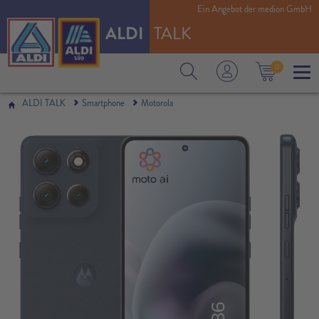
Ein Angebot der medion GmbH
ALDI
TALK
0
ALDI TALK
Smartphone
Motorola