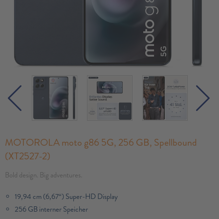
MOTOROLA moto g86 5G, 256 GB, Spellbound
(XT2527-2)
Bold design. Big adventures.
19,94 cm (6,67“) Super-HD Display
256 GB interner Speicher