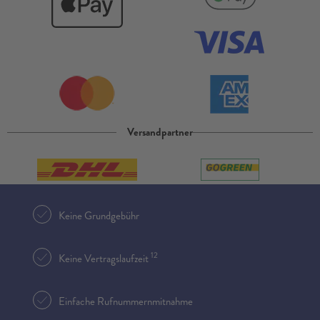
Versandpartner
Keine Grundgebühr
12
Keine Vertragslaufzeit
Einfache Rufnummernmitnahme