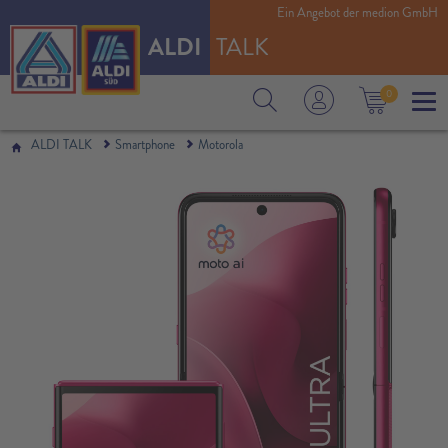
Ein Angebot der medion GmbH
ALDI
TALK
0
ALDI TALK
Smartphone
Motorola