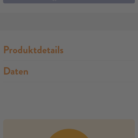
Produktdetails
Daten
no modules found