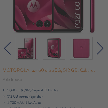
MOTOROLA razr 60 ultra 5G, 512 GB, Cabaret
Make it iconic
17,68 cm (6,96“) Super-HD Display
512 GB interner Speicher
4.700 mAh Li-Ion Akku