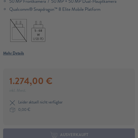
50 MP Frontkamera / 50 MP + 50 MP Dual-Hauptkamera
Qualcomm® Snapdragon™ 8 Elite Mobile Platform​
5 - 68
W
USB PD
Mehr Details
1.274,00
€
inkl. Mwst.
Leider aktuell nicht verfügbar
0,00
€
AUSVERKAUFT