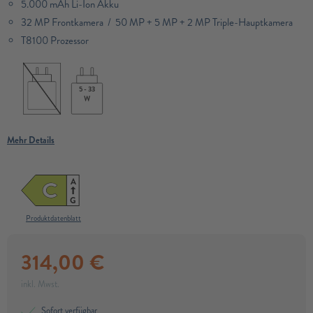
5.000 mAh Li-Ion Akku
32 MP Frontkamera / 50 MP + 5 MP + 2 MP Triple-Hauptkamera
T8100 Prozessor​
5 - 33
W
Mehr Details
A
C
G
Produktdatenblatt
314,00
€
inkl. Mwst.
Sofort verfügbar