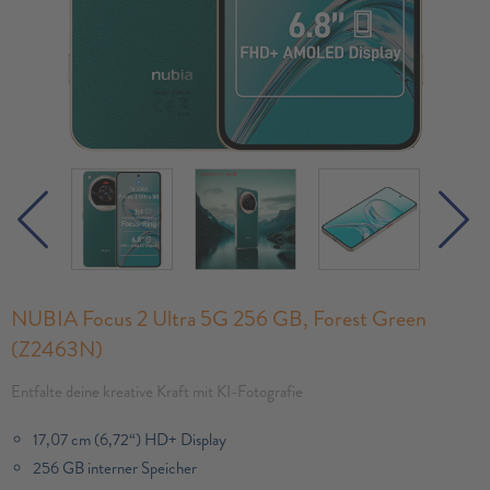
NUBIA Focus 2 Ultra 5G 256 GB, Forest Green
(Z2463N)
Entfalte deine kreative Kraft mit KI-Fotografie
17,07 cm (6,72“) HD+ Display
256 GB interner Speicher