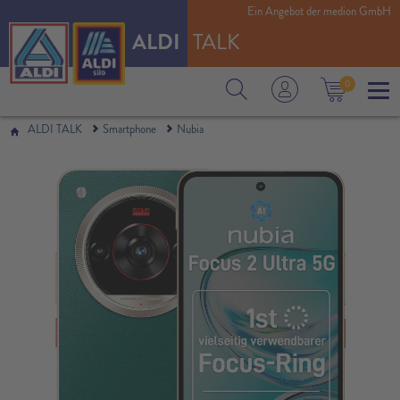
Ein Angebot der medion GmbH
ALDI
TALK
0
ALDI TALK
Smartphone
Nubia