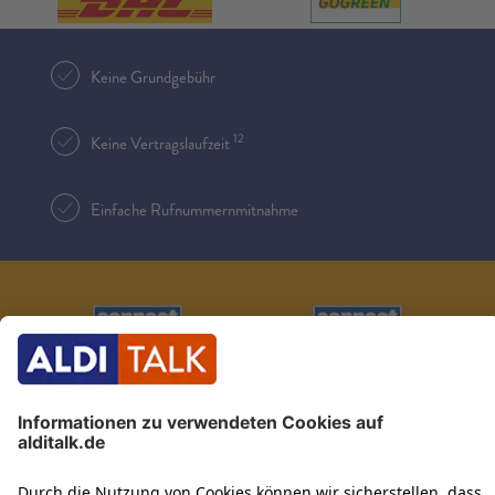
Keine Grundgebühr
12
Keine Vertragslaufzeit
Einfache Rufnummernmitnahme