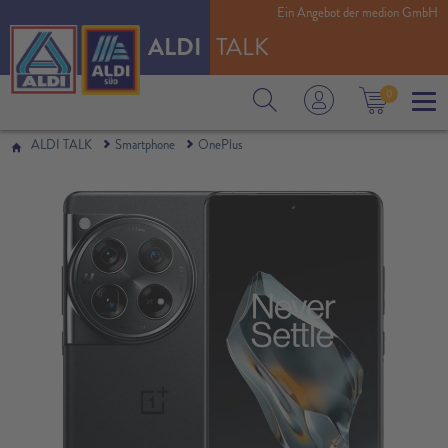
Ein Angebot der medion GmbH
ALDI
TALK
0
ALDI TALK
Smartphone
OnePlus