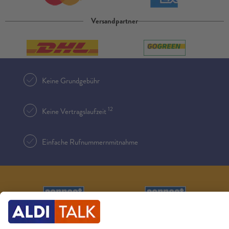
Versandpartner
Keine Grundgebühr
12
Keine Vertragslaufzeit
Einfache Rufnummernmitnahme