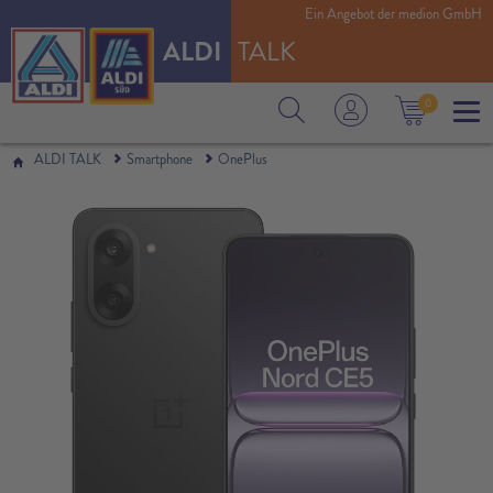
Ein Angebot der medion GmbH
ALDI
TALK
0
ALDI TALK
Smartphone
OnePlus