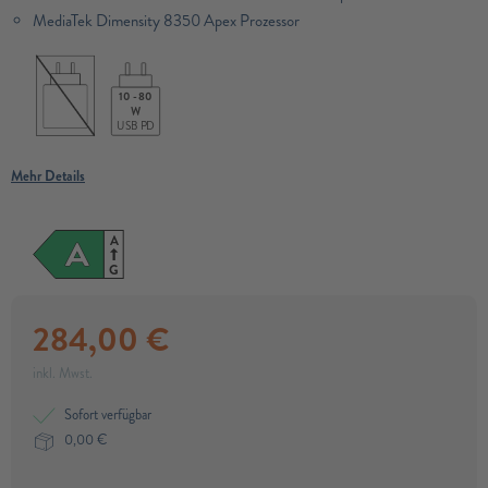
MediaTek Dimensity 8350 Apex Prozessor
10 - 80
W
USB PD
Mehr Details
A
A
G
284,00
€
inkl. Mwst.
Sofort verfügbar
0,00
€