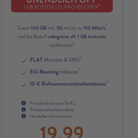
UNENDLICH OFT
22
1 GB KOSTENLOS NACHBUCHEN
1
Zuerst
100 GB
inkl.
5G
mit bis zu
150 Mbit/s
und bei Bedarf
unbegrenzt oft 1 GB kostenlos
2
nachbuchen
1
FLAT
Minuten & SMS
1
EU-Roaming
inklusive
4
10 € Rufnummernmitnahmebonus
Produktdetails zum Tarif L
Produktinformationsblatt
Herstellerinformationen
19,99