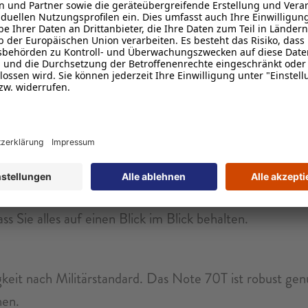
fladen. Energie für ganztägige Arbeit oder ununterbr
en, sodass Sie sich keine Gedanken über den Akkustan
edes Mal angenehm in der Hand, wenn Sie es in der Han
ss Sie alles auf einen Blick im Blick behalten.
it nach Militärstandard. Das Note 70T ist robust genug
hen.