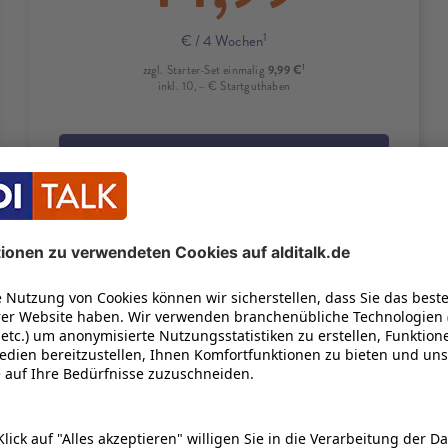
1
€
/ 4 Wochen
1
9,99 €
zzgl. Starter-Set einmalig
inkl. 10,– € Startguthaben
IN DEN WARENKORB
Produktdetails
1 Stunde aufladen, für 2 Tage Nutzung