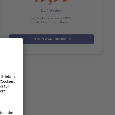
1
€
/ 4 Wochen
1
9,99 €
zzgl. Starter-Set einmalig
inkl. 10,– € Startguthaben
IN DEN WARENKORB