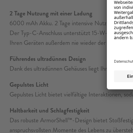
2 Tage Nutzung mit einer Ladung
6000 mAh Akku. 2 Tage intensive Nutzung ohne Au
Der Typ-C-Anschluss unterstützt 15-W-Schnelllad
Ihren Geräten außerdem nie wieder der Strom aus.
Führendes ultradünnes Design
Dank des ultradünnen Gehäuses liegt Ihr Telefon j
Gepulstes Licht
Gepulstes Licht bietet vielfältige Interaktionen, soda
Haltbarkeit und Schlagfestigkeit
Das robuste ArmorShell™-Design bietet Stoßfestigke
anspruchsvollsten Momente des Lebens zu überste