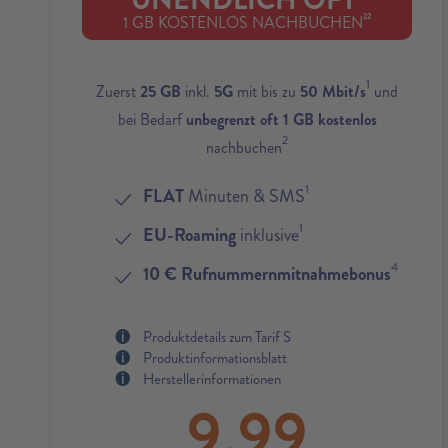
UNENDLICH OFT
22
1 GB KOSTENLOS NACHBUCHEN
1
Zuerst
25 GB
inkl.
5G
mit bis zu
50 Mbit/s
und
bei Bedarf
unbegrenzt oft 1 GB kostenlos
2
nachbuchen
1
FLAT
Minuten & SMS
1
EU-Roaming
inklusive
4
10 € Rufnummernmitnahmebonus
Produktdetails zum Tarif S
Produktinformationsblatt
Herstellerinformationen
9,99