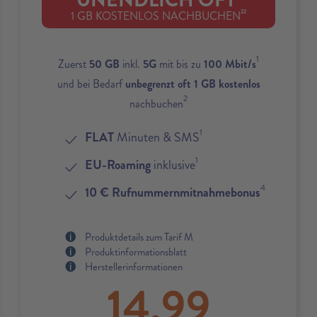
UNENDLICH OFT
22
1 GB KOSTENLOS NACHBUCHEN
1
Zuerst
50 GB
inkl.
5G
mit bis zu
100 Mbit/s
und bei Bedarf
unbegrenzt oft 1 GB kostenlos
2
nachbuchen
1
FLAT
Minuten & SMS
1
EU-Roaming
inklusive
4
10 € Rufnummernmitnahmebonus
Produktdetails zum Tarif M
Produktinformationsblatt
Herstellerinformationen
14,99