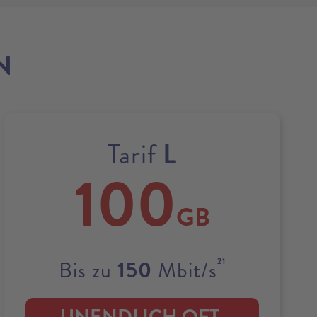
N
L
Tarif
100
GB
21
150
Bis zu
Mbit/s