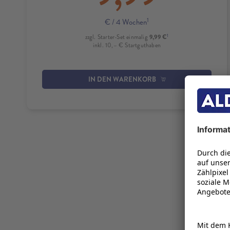
1
€
/ 4 Wochen
1
9,99 €
zzgl. Starter-Set einmalig
inkl. 10,– € Startguthaben
IN DEN WARENKORB