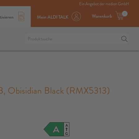
Ein Angebot der medion GmbH
0
Warenkorb
tivieren
Mein ALDI TALK
 Obisidian Black (RMX5313)
A
A
G