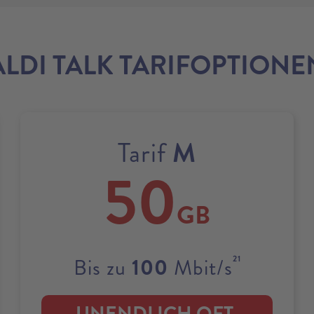
ALDI TALK TARIFOPTIONE
M
Tarif
50
GB
21
100
Bis zu
Mbit/s