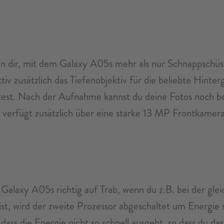
n dir, mit dem Galaxy A05s mehr als nur Schnappschüss
v zusätzlich das Tiefenobjektiv für die beliebte Hint
test. Nach der Aufnahme kannst du deine Fotos noch be
verfügt zusätzlich über eine starke 13 MP Frontkamer
Galaxy A05s richtig auf Trab, wenn du z.B. bei der gl
s ist, wird der zweite Prozessor abgeschaltet um Energ
ass die Energie nicht so schnell ausgeht, so dass du d