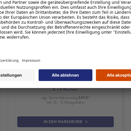
1
FLAT
Minuten & SMS
1
EU-Roaming
inklusive
4
10 € Rufnummernmitnahmebonus
Produktdetails zum Tarif M
Produktinformationsblatt
Herstellerinformationen
14,99
1
€
/ 4 Wochen
1
9,99 €
zzgl. Starter-Set einmalig
inkl. 10,– € Startguthaben
IN DEN WARENKORB