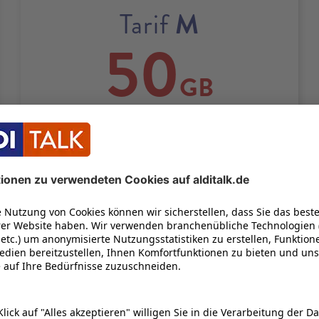
M
Tarif
50
GB
21
100
Bis zu
Mbit/s
UNENDLICH OFT
22
1 GB KOSTENLOS NACHBUCHEN
1
Zuerst
50 GB
inkl.
5G
mit bis zu
100 Mbit/s
und bei Bedarf
unbegrenzt oft 1 GB kostenlos
2
nachbuchen