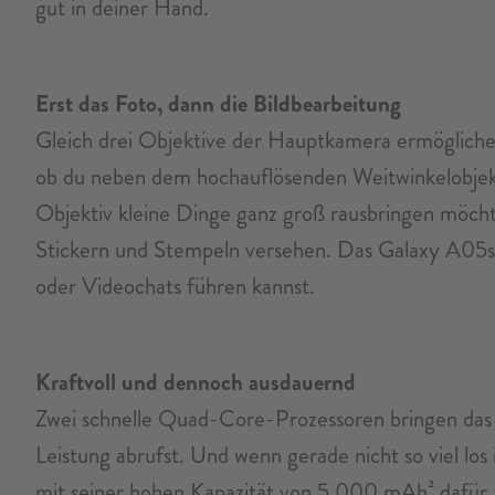
gut in deiner Hand.
Erst das Foto, dann die Bildbearbeitung
Gleich drei Objektive der Hauptkamera ermögliche
ob du neben dem hochauflösenden Weitwinkelobjekti
Objektiv kleine Dinge ganz groß rausbringen möch
Stickern und Stempeln versehen. Das Galaxy A05s 
oder Videochats führen kannst.
Kraftvoll und dennoch ausdauernd
Zwei schnelle Quad-Core-Prozessoren bringen das 
Leistung abrufst. Und wenn gerade nicht so viel lo
mit seiner hohen Kapazität von 5.000 mAh² dafür, d