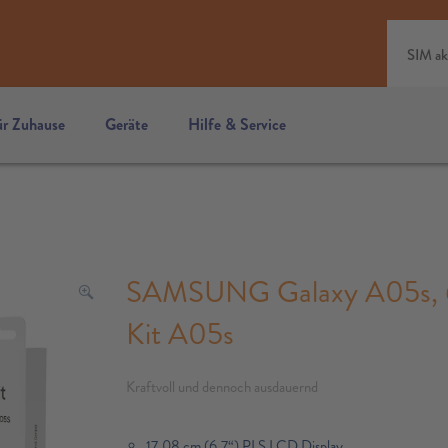
SIM ak
ür Zuhause
Geräte
Hilfe & Service
SAMSUNG Galaxy A05s, 64 
Kit A05s
Kraftvoll und dennoch ausdauernd
17,08 cm (6,7“) PLS LCD Display