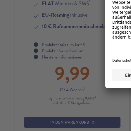
1
FLAT
Minuten & SMS
1
EU-Roaming
inklusive
4
10 € Rufnummernmitnahmebonus
Produktdetails zum Tarif S
Produktinformationsblatt
Herstellerinformationen
9,99
1
€
/ 4 Wochen
1
9,99 €
zzgl. Starter-Set einmalig
inkl. 10,– € Startguthaben
IN DEN WARENKORB