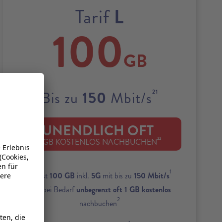
L
Tarif
100
GB
21
150
Bis zu
Mbit/s
UNENDLICH OFT
22
1 GB KOSTENLOS NACHBUCHEN
1
Zuerst
100 GB
inkl.
5G
mit bis zu
150 Mbit/s
und bei Bedarf
unbegrenzt oft 1 GB kostenlos
2
nachbuchen