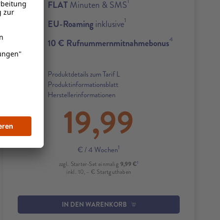
1
FLAT
Minuten & SMS
1
EU-Roaming
inklusive
4
10 € Rufnummernmitnahmebonus
Produktdetails zum Tarif L
Produktinformationsblatt
Herstellerinformationen
19,99
1
€
/ 4 Wochen
1
9,99 €
zzgl. Starter-Set einmalig
inkl. 10,– € Startguthaben
IN DEN WARENKORB