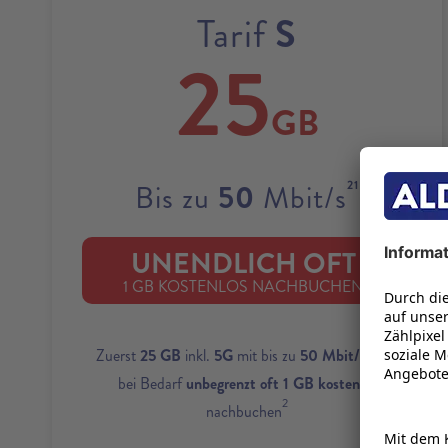
S
Tarif
25
GB
21
50
Bis zu
Mbit/s
UNENDLICH OFT
22
1 GB KOSTENLOS NACHBUCHEN
1
Zuerst
25 GB
inkl.
5G
mit bis zu
50 Mbit/s
und
bei Bedarf
unbegrenzt oft 1 GB kostenlos
2
nachbuchen