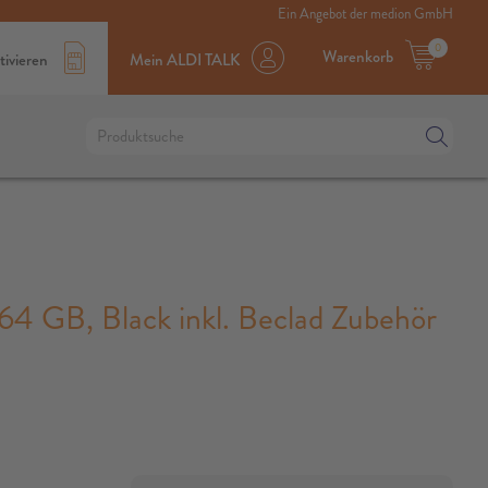
Ein Angebot der medion GmbH
0
Warenkorb
tivieren
Mein ALDI TALK
GB, Black inkl. Beclad Zubehör