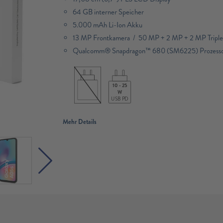
64 GB interner Speicher
5.000 mAh Li-Ion Akku
13 MP Frontkamera / 50 MP + 2 MP + 2 MP Tripl
Qualcomm® Snapdragon™ 680 (SM6225) Prozess
10 - 25
W
USB PD
Mehr Details