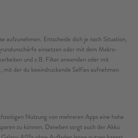
e aufzunehmen. Entscheide dich je nach Situation,
ergrundunschärfe einsetzen oder mit dem Makro-
arbeiten und z.B. Filter anwenden oder mit
a, mit der du beeindruckende Selfies aufnehmen
eichzeitigen Nutzung von mehreren Apps eine hohe
ie sparen zu können. Daneben sorgt auch der Akku
as Galaxy A05s ohne Aufladen lange nutzen kannst.