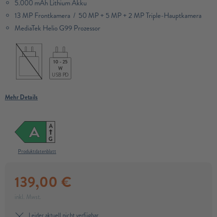
5.000 mAh Lithium Akku
13 MP Frontkamera / 50 MP + 5 MP + 2 MP Triple-Hauptkamera
MediaTek Helio G99 Prozessor
10 - 25
W
USB PD
Mehr Details
A
A
G
Produktdatenblatt
139,00
€
inkl. Mwst.
Leider aktuell nicht verfügbar