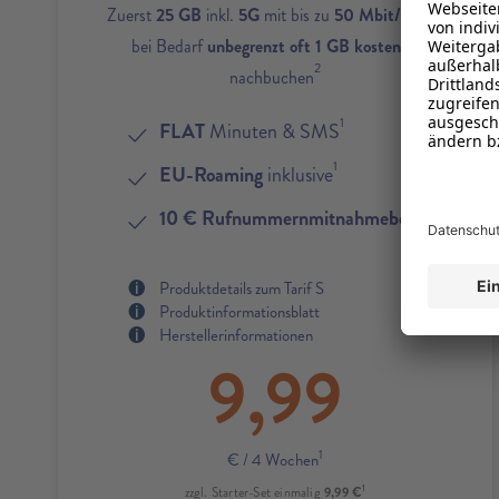
1
Zuerst
25 GB
inkl.
5G
mit bis zu
50 Mbit/s
und
bei Bedarf
unbegrenzt oft 1 GB kostenlos
2
nachbuchen
1
FLAT
Minuten & SMS
1
EU-Roaming
inklusive
4
10 € Rufnummernmitnahmebonus
Produktdetails zum Tarif S
Produktinformationsblatt
Herstellerinformationen
9,99
1
€
/ 4 Wochen
1
9,99 €
zzgl. Starter-Set einmalig