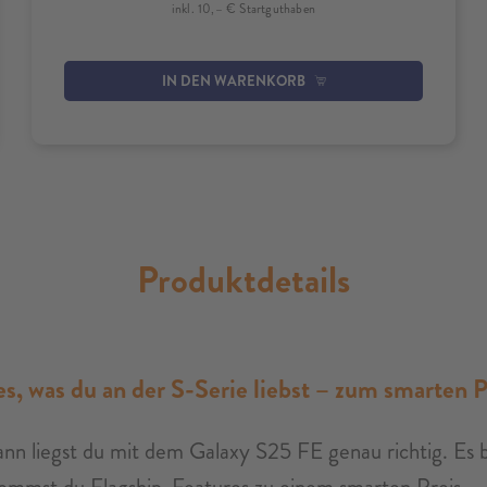
inkl. 10,– € Startguthaben
IN DEN WARENKORB
Produktdetails
es, was du an der S-Serie liebst – zum smarten P
nn liegst du mit dem Galaxy S25 FE genau richtig. Es br
ommst du Flagship-Features zu einem smarten Preis.