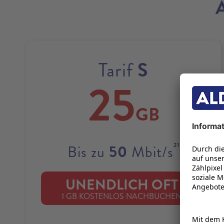
S
Tarif
25
GB
21
50
Bis zu
Mbit/s
UNENDLICH OFT
22
1 GB KOSTENLOS NACHBUCHEN