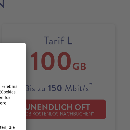
N
L
Tarif
100
GB
21
150
Bis zu
Mbit/s
UNENDLICH OFT
22
1 GB KOSTENLOS NACHBUCHEN