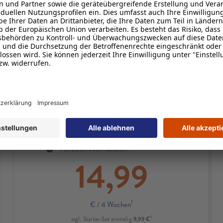
1
Zuerst
50 GB
inkl.
5G
mit bis zu
100 Mbit/s
und bei Bedarf
unbegrenzt oft 1 GB kostenlos
2
nachbuchen
1
FLAT
Minuten & SMS
1
EU-Roaming
inklusive
4
10 € Rufnummernmitnahmebonus
Produktdetails zum Tarif M
Produktinformationsblatt
Herstellerinformationen
14,99
1
€
/ 4 Wochen
1
9,99 €
zzgl. Starter-Set einmalig