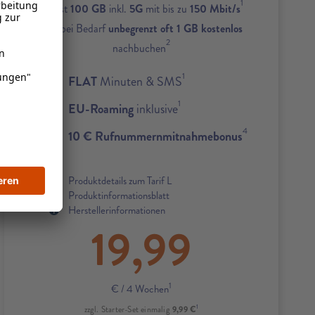
1
Zuerst
100 GB
inkl.
5G
mit bis zu
150 Mbit/s
und bei Bedarf
unbegrenzt oft 1 GB kostenlos
2
nachbuchen
1
FLAT
Minuten & SMS
1
EU-Roaming
inklusive
4
10 € Rufnummernmitnahmebonus
Produktdetails zum Tarif L
Produktinformationsblatt
Herstellerinformationen
19,99
1
€
/ 4 Wochen
1
9,99 €
zzgl. Starter-Set einmalig