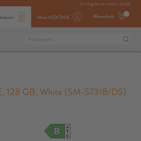
Ein Angebot der medion GmbH
0
Warenkorb
tivieren
Mein ALDI TALK
 128 GB, White (SM-S731B/DS)
A
B
G