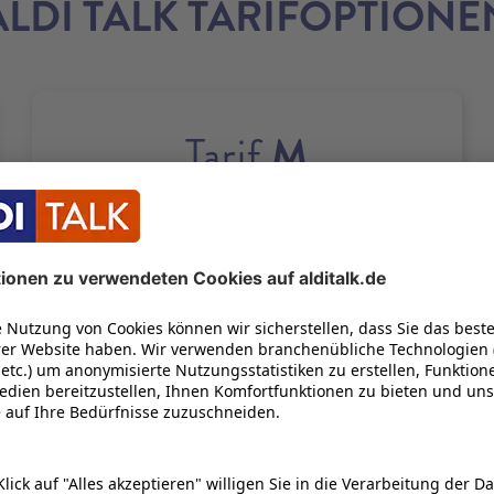
ALDI TALK TARIFOPTIONE
M
Tarif
50
GB
21
100
Bis zu
Mbit/s
UNENDLICH OFT
22
1 GB KOSTENLOS NACHBUCHEN