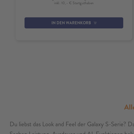
inkl. 10,– € Startguthaben
IN DEN WARENKORB
All
Du liebst das Look and Feel der Galaxy S-Serie? Da
Sachen Leistung, Ausdauer und AI-Funktionen bek