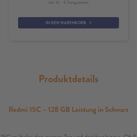
inkl. 10,– € Startguthaben
IN DEN WARENKORB
Produktdetails
Redmi 15C – 128 GB Leistung in Schwarz
15C mühelos den ganzen Tag und darüber hinaus. Ob S