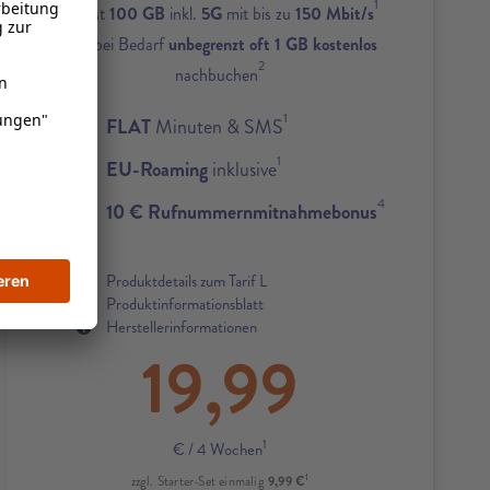
1
Zuerst
100 GB
inkl.
5G
mit bis zu
150 Mbit/s
und bei Bedarf
unbegrenzt oft 1 GB kostenlos
2
nachbuchen
1
FLAT
Minuten & SMS
1
EU-Roaming
inklusive
4
10 € Rufnummernmitnahmebonus
Produktdetails zum Tarif L
Produktinformationsblatt
Herstellerinformationen
19,99
1
€
/ 4 Wochen
1
9,99 €
zzgl. Starter-Set einmalig