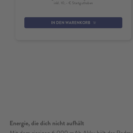
inkl. 10,– € Startguthaben
IN DEN WARENKORB
Energie, die dich nicht aufhält
Mit dem riesigen 6.000 mAh Akku hält das Redmi 