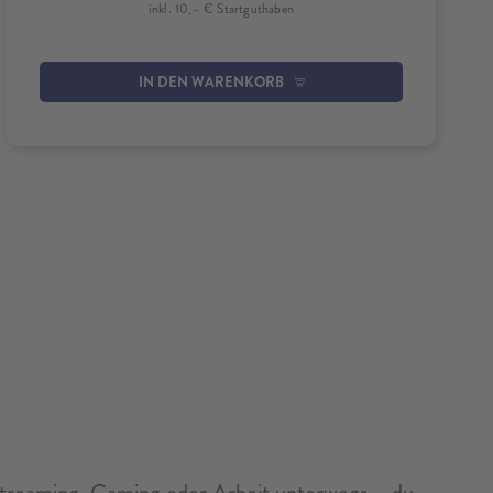
inkl. 10,– € Startguthaben
IN DEN WARENKORB
treaming, Gaming oder Arbeit unterwegs – du