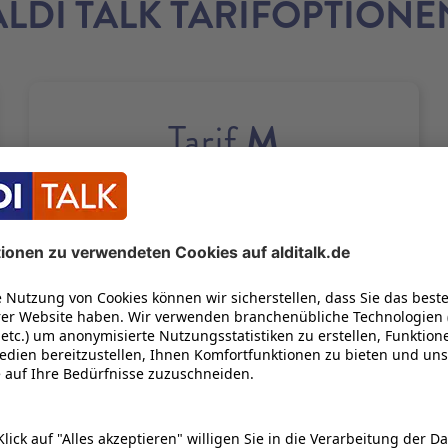
ALDI TALK TARIFOPTIONE
M
Tarif
50
GB
21
100
Bis zu
Mbit/s
UNENDLICH OFT
22
1 GB KOSTENLOS NACHBUCHEN