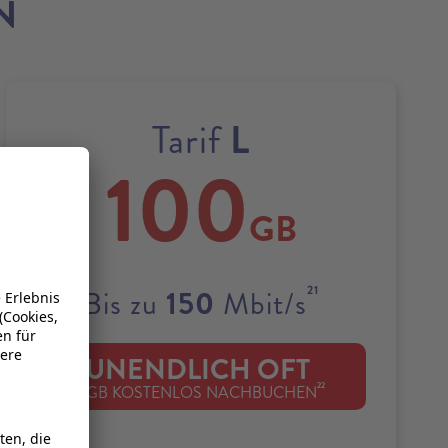
N
L
Tarif
100
GB
21
150
Bis zu
Mbit/s
UNENDLICH OFT
22
1 GB KOSTENLOS NACHBUCHEN