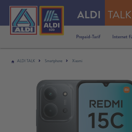
ALDI
TALK
Prepaid-Tarif
Internet f
ALDI TALK
Smartphone
Xiaomi