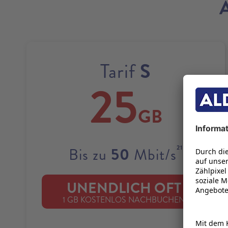
S
Tarif
25
GB
21
50
Bis zu
Mbit/s
UNENDLICH OFT
22
1 GB KOSTENLOS NACHBUCHEN