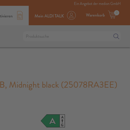
Ein Angebot der medion GmbH
0
Warenkorb
tivieren
Mein ALDI TALK
, Midnight black (25078RA3EE)
A
A
G