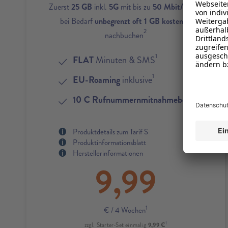
1
Zuerst
25 GB
inkl.
5G
mit bis zu
50 Mbit/s
und
bei Bedarf
unbegrenzt oft 1 GB kostenlos
2
nachbuchen
1
FLAT
Minuten & SMS
1
EU-Roaming
inklusive
4
10 € Rufnummernmitnahmebonus
Produktdetails zum Tarif S
Produktinformationsblatt
Herstellerinformationen
9,99
1
€
/ 4 Wochen
1
9,99 €
zzgl. Starter-Set einmalig