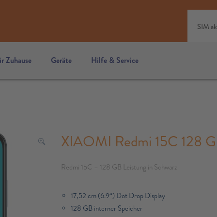
SIM ak
ür Zuhause
Geräte
Hilfe & Service
XIAOMI Redmi 15C 128 GB
Redmi 15C – 128 GB Leistung in Schwarz
17,52 cm (6.9“) Dot Drop Display
128 GB interner Speicher