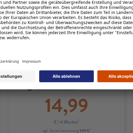
1
Zuerst
50 GB
inkl.
5G
mit bis zu
100 Mbit/s
und bei Bedarf
unbegrenzt oft 1 GB kostenlos
2
nachbuchen
1
FLAT
Minuten & SMS
1
EU-Roaming
inklusive
4
10 € Rufnummernmitnahmebonus
Produktdetails zum Tarif M
Produktinformationsblatt
Herstellerinformationen
14,99
1
€
/ 4 Wochen
1
9,99 €
zzgl. Starter-Set einmalig