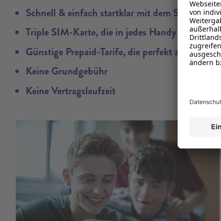
Schnell & einfach startklar mit dem Starter-Set
Triple SIM-Karte, die in jedes Handy passt
Günstige Prepaid-Tarife, die perfekt auf deine 
Keine Grundgebühr
Keine Vertragslaufzeit