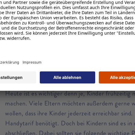
, inklusive 10 € Startguthaben
Bedürfnisse zugeschnitten sind
Handyvertrag für Schüler unter 18: Die optimale Lösu
Heute ist es wichtiger denn je, Kinder frühzeitig
machen. Viele Eltern möchten außerdem gerne wis
wollen, dass ihre Kinder jederzeit erreichbar sind
Handytarif benötigt. Doch bei Kindern sind es in 
abschließen. Dabei sollten sie folgende wichtig