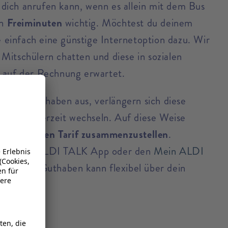
r dich anrufen kann, wenn es allein mit dem Bus
en
Freiminuten
wichtig. Möchtest du deinem
einfach eine günstige Internetoption dazu. Wir
Mitschülern chatten und diese in sozialen
 auf der Rechnung erwartet.
t das Guthaben aus, verlängern sich diese
st du jederzeit wechseln. Auf diese Weise
den
optimalen Tarif zusammenzustellen
.
 Über die ALDI TALK App oder den
Mein ALDI
lten. Das Guthaben kann flexibel über dein