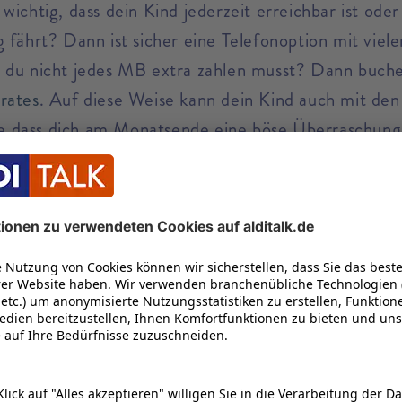
wichtig, dass dein Kind jederzeit erreichbar ist ode
 fährt? Dann ist sicher eine Telefonoption mit viel
 du nicht jedes MB extra zahlen musst? Dann buche 
rates
. Auf diese Weise kann dein Kind auch mit den 
e dass dich am Monatsende eine böse Überraschung
K haben eine Laufzeit von jeweils 4 Wochen. Reich
u lieber eine andere Option wählen möchtest, kann
zungsverhalten deines Kindes kennenzulernen und 
der Laufzeit
kündigen und eine andere auswählen.
alle Prepaid-Optionen ganz einfach jederzeit verwa
 werden. Unkomplizierter geht es nicht!