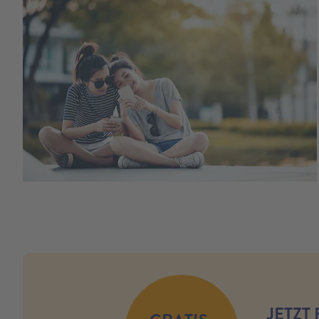
no modules found
JETZT