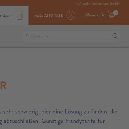
Ein Angebot der medion GmbH
0
Warenkorb
tivieren
Mein ALDI TALK
ER
sehr schwierig, hier eine Lösung zu finden, die
ag abzuschließen. Günstige Handytarife für