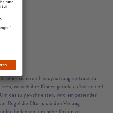
ng
 mit einer sicheren Handynutzung vertraut zu
sen, wo sich ihre Kinder gerade aufhalten und
. Um das zu gewährleisten, wird ein passender
der Regel die Eltern, die den Vertrag
e Punkte bedenken, um hohe Kosten zu