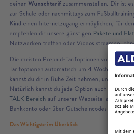
deinen
Wunschtarif
zusammenstellen. Dir ist es 
zur Schule oder nachmittags zum Fußballtraining
Kind einen Internetzugang ermöglichen, für den
empfehlen dir unsere günstigen
Pakete und Flat
Netzwerken treffen oder Videos streamen, ohn
Die meisten Prepaid-Tarifoptionen von ALDI TAL
Tarifoptionen automatisch um 4 Wochen. Wenn d
kannst du dir in Ruhe Zeit nehmen, um das Nut
Natürlich kannst du jede Option auch
vor Ende 
TALK Bereich
auf unserer Webseite lassen sich 
Bankkonto oder über Gutscheincodes aufgeladen
Das Wichtigste im Überblick