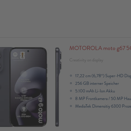
MOTOROLA moto g67 5G, 
Creativity on display
17,22 cm (6,78“) Super-HD Dis
256 GB interner Speicher
5.100 mAh Li-Ion Akku
8 MP Frontkamera / 50 MP Hau
MediaTek Dimensitiy 6300 Prozes