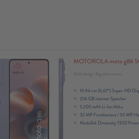
MOTOROLA moto g86 5G,
Bold design. Big adventures.
19,94 cm (6,67“) Super-HD Dis
256 GB interner Speicher
5.200 mAh Li-Ion Akku
32 MP Frontkamera / 50 MP H
MediaTek Dimensity 7300 Prozes