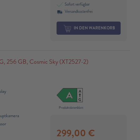
Sofort verfügbar
Versandkostenfrei
IN DEN WARENKORB
 256 GB, Cosmic Sky (XT2527-2)
play
A
A
G
Produktdatenblatt
auptkamera
sor​
299,00
€