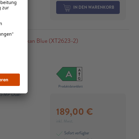
IN DEN WARENKORB
 GB, Alaskan Blue (XT2623-2)
A
A
G
Produktdatenblatt
 5 MP Dual-
189,00
€
inkl. Mwst.
Sofort verfügbar