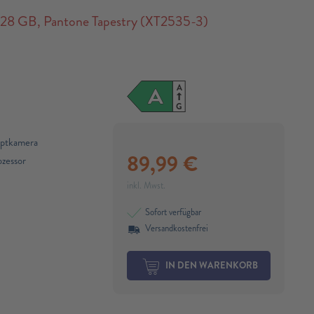
 GB, Pantone Tapestry (XT2535-3)
A
A
G
ptkamera
89,99
€
zessor
inkl. Mwst.
Sofort verfügbar
Versandkostenfrei
IN DEN WARENKORB