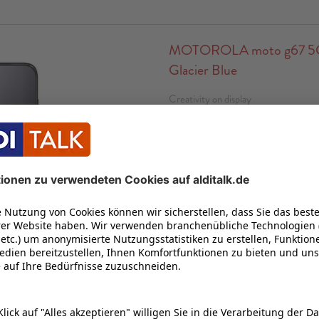
MOTOROLA moto g67 5G, 1
Glacier Blue
Creativity on display
17,22 cm (6,78“) Super-HD Dis
128 GB interner Speicher
5.100 mAh Li-Ion Akku
8 MP Frontkamera / 50 MP Hau
MediaTek Dimensitiy 6300 Prozes