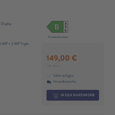
Display
A
B
G
Produktdatenblatt
 MP + 2 MP Triple-
149,00
€
inkl. Mwst.
Sofort verfügbar
Versandkostenfrei
IN DEN WARENKORB