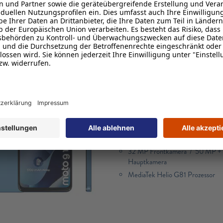
MOTOROLA moto g17, 128
Make every shot a keeper.
17,07 cm (6,72“) FHD+ Display
128 GB interner Speicher
5.100 mAh Li-Ion Akku
32 MP Frontkamera / 50 MP +
Hauptkamera
MediaTek Helio G81 Prozessor