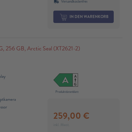
Versandkostenfrei
IN DEN WARENKORB
256 GB, Arctic Seal (XT2621-2)
play
A
A
G
Produktdatenblatt
ptkamera
sor​
259,00
€
inkl. Mwst.