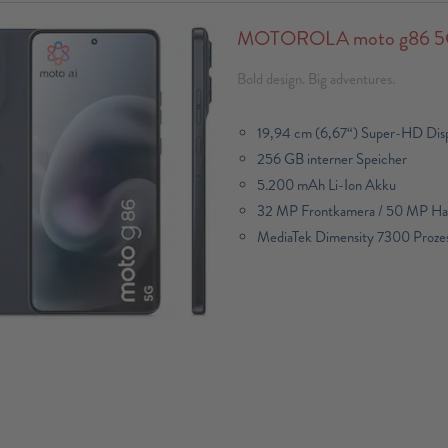
MOTOROLA moto g86 5G,
Bold design. Big adventures.
19,94 cm (6,67“) Super-HD Dis
256 GB interner Speicher
5.200 mAh Li-Ion Akku
32 MP Frontkamera / 50 MP H
MediaTek Dimensity 7300 Prozes