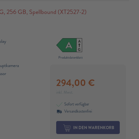
 256 GB, Spellbound (XT2527-2)
play
A
A
G
Produktdatenblatt
auptkamera
sor​
294,00
€
inkl. Mwst.
Sofort verfügbar
Versandkostenfrei
IN DEN WARENKORB