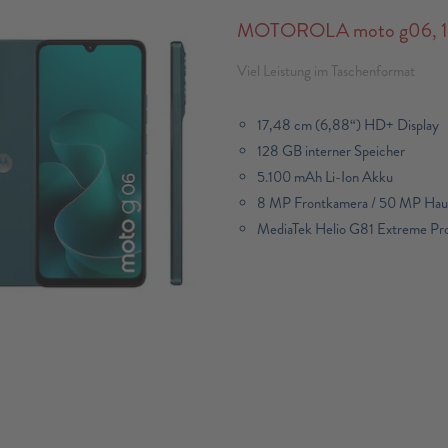
MOTOROLA moto g06, 128
Viel Leistung im Taschenformat
17,48 cm (6,88“) HD+ Display
128 GB interner Speicher
5.100 mAh Li-Ion Akku
8 MP Frontkamera / 50 MP Hau
MediaTek Helio G81 Extreme Pro