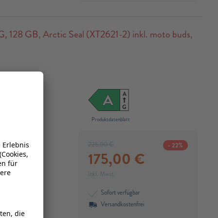
28 GB, Arctic Seal (XT2621-2) inkl. moto buds,
play
A
A
G
Produktdatenblatt
ptkamera
sor​
225,00
€
- 22%
175,00
€
inkl. Mwst.
Sofort verfügbar
Versandkostenfrei