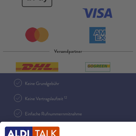
Versandpartner
Keine Grundgebühr
12
Keine Vertragslaufzeit
Einfache Rufnummernmitnahme