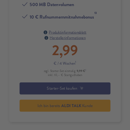
500 MB Datenvolumen
13
10 € Rufnummernmitnahmebonus
Produktinformationsblatt
Herstellerinformationen
2,99
1
€
/ 4 Wochen
1
9,99 €
zzgl. Starter-Set einmalig
inkl. 10,– € Startguthaben
Starter-Set kaufen
Ich bin bereits
ALDI TALK
Kunde