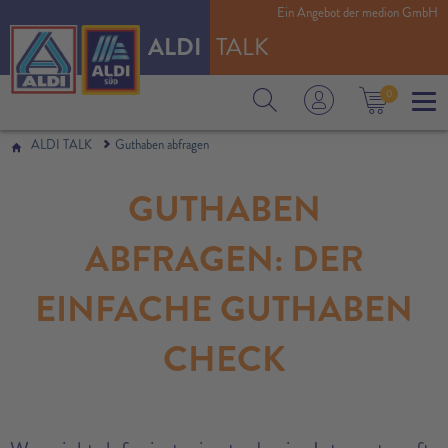
Ein Angebot der medion GmbH
ALDI
TALK
0
ALDI TALK
Guthaben abfragen
GUTHABEN
ABFRAGEN: DER
EINFACHE GUTHABEN
CHECK