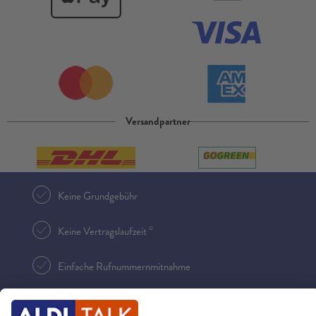
Versandpartner
Keine Grundgebühr
12
Keine Vertragslaufzeit
Einfache Rufnummernmitnahme