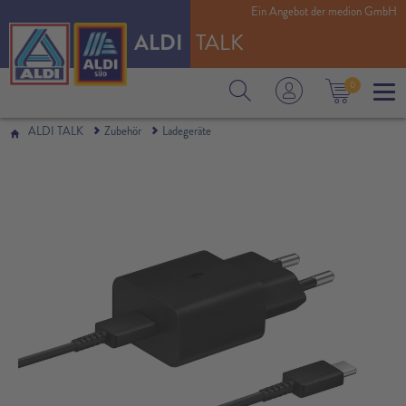
Ein Angebot der medion GmbH
ALDI
TALK
0
ALDI TALK
Zubehör
Ladegeräte