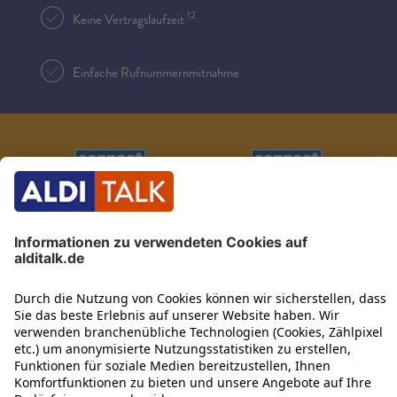
12
Keine Vertragslaufzeit
Einfache Rufnummernmitnahme