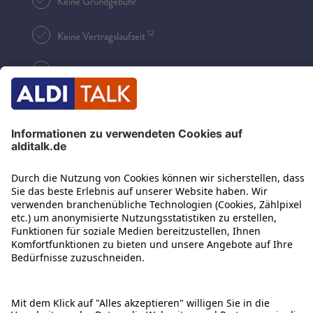
Keine Grundgebühr
12
Keine Vertragslaufzeit
Einfache Rufnummernmitnahme