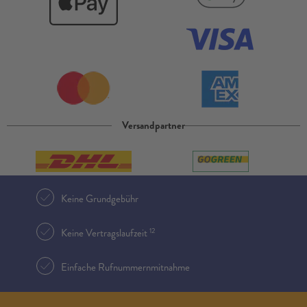
Versandpartner
Keine Grundgebühr
12
Keine Vertragslaufzeit
Einfache Rufnummernmitnahme