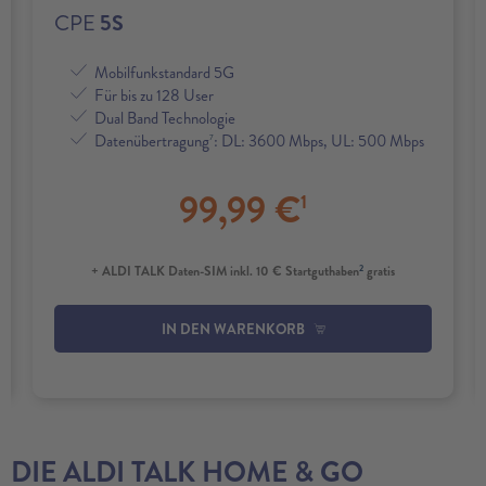
CPE
5S
Mobilfunkstandard 5G
Für bis zu 128 User
Dual Band Technologie
Datenübertragung
: DL: 3600 Mbps, UL: 500 Mbps
7
99,99
€
1
2
+ ALDI TALK Daten-SIM inkl. 10 € Startguthaben
gratis
IN DEN WARENKORB
DIE ALDI TALK HOME & GO