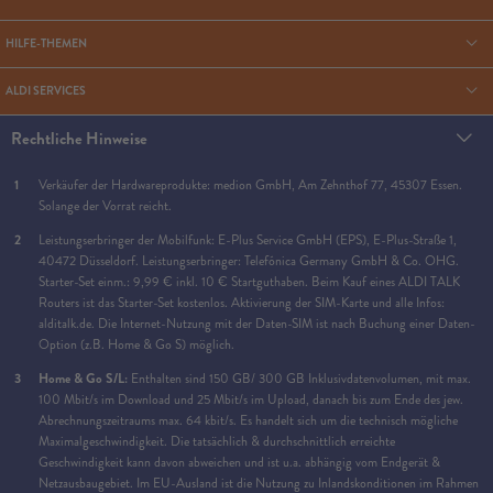
HILFE-THEMEN
ALDI SERVICES
Rechtliche Hinweise
1
Verkäufer der Hardwareprodukte: medion GmbH, Am Zehnthof 77, 45307 Essen.
Solange der Vorrat reicht.
2
Leistungserbringer der Mobilfunk: E-Plus Service GmbH (EPS), E-Plus-Straße 1,
40472 Düsseldorf. Leistungserbringer: Telefónica Germany GmbH & Co. OHG.
Starter-Set einm.: 9,99 € inkl. 10 € Startguthaben. Beim Kauf eines ALDI TALK
Routers ist das Starter-Set kostenlos. Aktivierung der SIM-Karte und alle Infos:
alditalk.de. Die Internet-Nutzung mit der Daten-SIM ist nach Buchung einer Daten-
Option (z.B. Home & Go S) möglich.
3
Home & Go S/L:
Enthalten sind 150 GB/ 300 GB Inklusivdatenvolumen, mit max.
100 Mbit/s im Download und 25 Mbit/s im Upload, danach bis zum Ende des jew.
Abrechnungszeitraums max. 64 kbit/s. Es handelt sich um die technisch mögliche
Maximalgeschwindigkeit. Die tatsächlich & durchschnittlich erreichte
Geschwindigkeit kann davon abweichen und ist u.a. abhängig vom Endgerät &
Netzausbaugebiet. Im EU-Ausland ist die Nutzung zu Inlandskonditionen im Rahmen