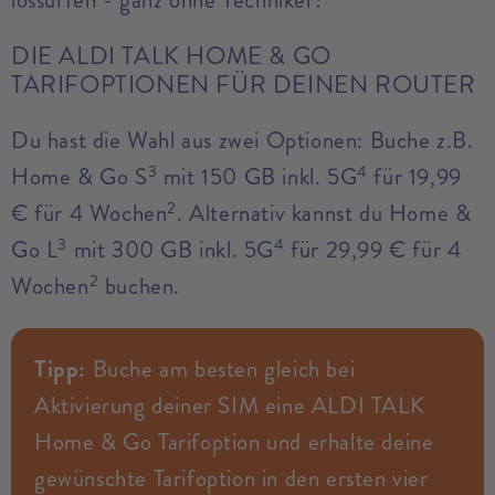
lossurfen - ganz ohne Techniker!
DIE ALDI TALK HOME & GO
TARIFOPTIONEN FÜR DEINEN ROUTER
Du hast die Wahl aus zwei Optionen: Buche z.B.
3
4
Home & Go S
mit 150 GB inkl. 5G
für 19,99
2
€ für 4 Wochen
. Alternativ kannst du Home &
3
4
Go L
mit 300 GB inkl. 5G
für 29,99 € für 4
2
Wochen
buchen.
Tipp:
Buche am besten gleich bei
Aktivierung deiner SIM eine ALDI TALK
Home & Go Tarifoption und erhalte deine
gewünschte Tarifoption in den ersten vier