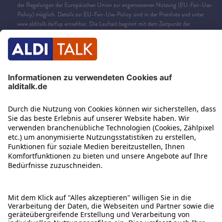
der Regelungen der Europäischen Union zur angemessenen Nutzung (EU-Fair-Use-
Policy) möglich. Details zur EU-Fair-Use-Policy sind in der Preisliste und unter
www.alditalk.de/fup einsehbar. Die Laufzeit beginnt mit dem Zeitpunkt der
Aktivierung. Ungenutztes Datenvolumen verfällt am Ende der jew. Laufzeit. Automat.
Verlängerung um 4 Wochen bei ausreichendem Guthaben, wenn keine Abbestellung
zum Ende der Laufzeit erfolgt.
4
Max. Geschwindigkeit Inklusivdatenvolumen: 100 Mbit/s Download, 25 Mbit/s
Upload, danach max. 64 kbit/s im Up-/Download. Es handelt sich jeweils um die
technisch mögliche Maximalgeschwindigkeit. Die tatsächlich & durchschnittlich
erreichte Geschwindigkeit kann davon abweichen und ist u.a. abhängig vom Endgerät
& Netzausbaugebiet.
5
Neukundenvorteil:
Bei Auswahl der Optionen Home & Go S, Home & Go L oder des
Daten-Pakets L im online SIM-Karten-Aktivierungsprozess auf alditalk.de, kostet die
Tarifoption für die ersten 4 Wochen nur 10 €, die direkt bei Aktivierung mit dem
Startguthaben verrechnet werden. Danach kostet Home & Go S 19,99 €/ 4 Wochen,
Home & Go L 29,99 €/ 4 Wochen und das Daten-Paket L 14,99 €/4 Wochen. Die
erfolgreiche Buchung wird im SMS-Postfach der Router-Konfigurationsseite
bestätigt.
6
Surf-Ticket Unlimited:
Buchbar zur ALDI TALK Daten-SIM (Daten-SIM einm. 9,99
€ inkl. 10 € Startguthaben) oder einer Tarifoption. Enthalten: unbegrenztes
Datenvolumen innerhalb Deutschlands und 10,68 GB im EU-Ausland, jeweils mit bis
zu 100 Mbit/s im Download und 25 Mbit/s im Upload. Es handelt sich um die